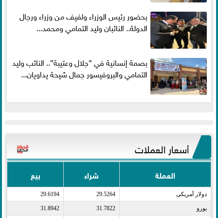
بحضور رئيس الوزراء ولفيف من وزراء ورجال
الدولة.. النائبان وليد التمامي ومحمد...
بصمة إنسانية في ”جلال وعتيبة”.. النائب وليد
التمامي والبروفيسور جمال شيحة يداويان...
أسعار العملات
العملة
شراء
بيع
دولار أمريكى​
29.5264
29.6194
يورو​
31.7822
31.8942