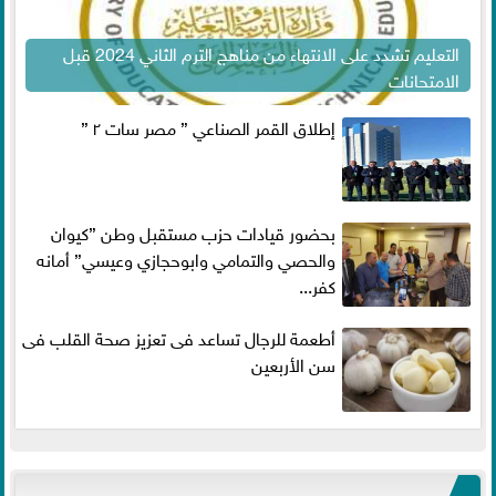
التعليم تشدد على الانتهاء من مناهج الترم الثاني 2024 قبل
الامتحانات
إطلاق القمر الصناعي ” مصر سات ٢ ”
بحضور قيادات حزب مستقبل وطن ”كيوان
والحصي والتمامي وابوحجازي وعيسي” أمانه
كفر...
أطعمة للرجال تساعد فى تعزيز صحة القلب فى
سن الأربعين