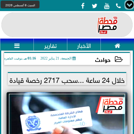




السبت 8 أغسطس 2026

الأخبار
تقارير

حوادث
الجمعة، 21 يناير 2022
01:16 مـ
بتوقيت القاهرة
2022-01-21 13:16:02
خلال 24 ساعة ...سحب 2717 رخصة قيادة