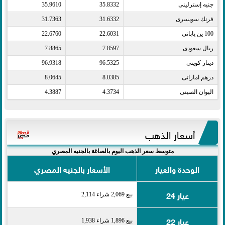
جنيه إسترلينى​
35.8332
35.9610
فرنك سويسرى​
31.6332
31.7363
100 ين يابانى​
22.6031
22.6760
ريال سعودى​
7.8597
7.8865
دينار كويتى​
96.5325
96.9318
درهم اماراتى​
8.0385
8.0645
اليوان الصينى​
4.3734
4.3887
أسعار الذهب
متوسط سعر الذهب اليوم بالصاغة بالجنيه المصري
الوحدة والعيار
الأسعار بالجنيه المصري
عيار 24
بيع 2,069 شراء 2,114
عيار 22
بيع 1,896 شراء 1,938