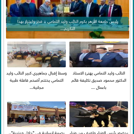
رئيس جامعة الأزهر يكرم النائب وليد التمامي .. فخر واعتزاز بهذا
التكريم...
النائب وليد التمامي يهنئ الاستاذ
وسط إقبال جماهيري كبير النائب وليد
الدكتور محمود صديق تكليفة قائم
التمامي يختتم أضخم قافلة طبية
باعمال ...
مجانية...
بحضور رئيس الوزراء ولفيف من وزراء
بصمة إنسانية في ”جلال وعتيبة”..