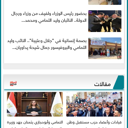
بحضور رئيس الوزراء ولفيف من وزراء ورجال
الدولة.. النائبان وليد التمامي ومحمد...
بصمة إنسانية في ”جلال وعتيبة”.. النائب وليد
التمامي والبروفيسور جمال شيحة يداويان...
مقالات
قيادات وأعضاء حزب مستقبل وطن
التمامي وأبوحجازي يثمنان جهد وزيرة