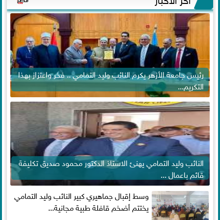
رئيس جامعة الأزهر يكرم النائب وليد التمامي .. فخر واعتزاز بهذا
التكريم...
النائب وليد التمامي يهنئ الاستاذ الدكتور محمود صديق تكليفة
قائم باعمال ...
وسط إقبال جماهيري كبير النائب وليد التمامي
يختتم أضخم قافلة طبية مجانية...