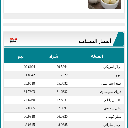
أسعار العملات
العملة
شراء
بيع
دولار أمريكى​
29.5264
29.6194
يورو​
31.7822
31.8942
جنيه إسترلينى​
35.8332
35.9610
فرنك سويسرى​
31.6332
31.7363
100 ين يابانى​
22.6031
22.6760
ريال سعودى​
7.8597
7.8865
دينار كويتى​
96.5325
96.9318
درهم اماراتى​
8.0385
8.0645