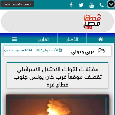




الخميس 6 أغسطس 2026

الأخبار
تقارير

عربي ودولي
الأحد، 2 يناير 2022
12:44 صـ
بتوقيت القاهرة
2022-01-02 00:44:54
مقاتلات لقوات الاحتلال الاسرائيلي
تقصف موقعاً غرب خان يونس جنوب
قطاع غزة