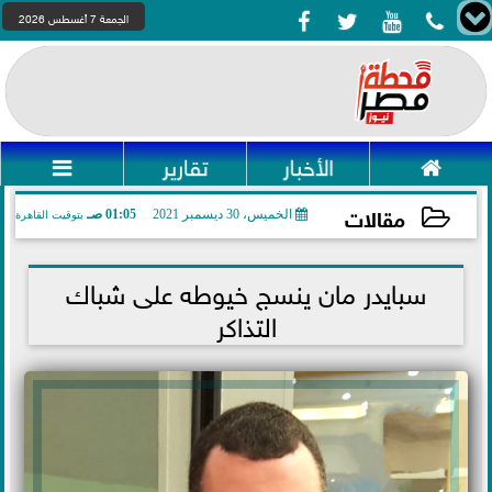




الجمعة 7 أغسطس 2026

الأخبار
تقارير

مقالات
الخميس، 30 ديسمبر 2021
01:05 صـ
بتوقيت القاهرة
2021-12-30 01:05:25
سبايدر مان ينسج خيوطه على شباك
التذاكر