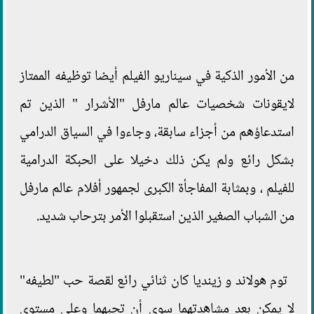
من الأمور الذكية في سيناريو الفيلم أيضا توظيفه الممتاز
لايقونات شخصيات عالم مارفل "الأشرار " الذين تم
استدعاؤهم من أجزاء سابقة، وجاءوا في السياق الدرامي
بشكل رائع ولم يكن ذلك دخيلا على الحبكة الدرامية
للفيلم ، وبمثابة المفاجأة الكبرى لجمهور أفلام عالم مارفل
من الشباب الصغير الذين استقبلوا الأمر بترحاب شديد.
توم هولاند و زينديا كان ثنائي رائع لقصة حب "لطيفه"
لا يمكن بعد مشاهدتهما سوى أن تحبهما وعلى مستوى