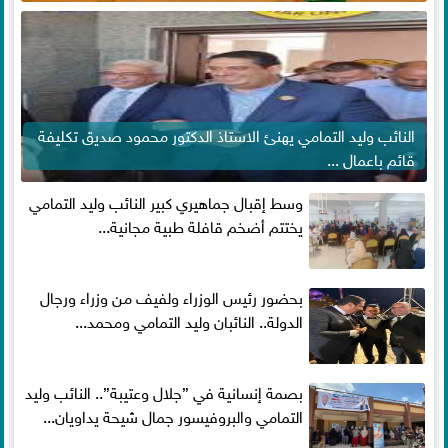
النائب وليد التمامي يهنئ الاستاذ الدكتور محمود صديق تكليفة
قائم باعمال ...
وسط إقبال جماهيري كبير النائب وليد التمامي
يختتم أضخم قافلة طبية مجانية...
بحضور رئيس الوزراء ولفيف من وزراء ورجال
الدولة.. النائبان وليد التمامي ومحمد...
بصمة إنسانية في ”جلال وعتيبة”.. النائب وليد
التمامي والبروفيسور جمال شيحة يداويان...