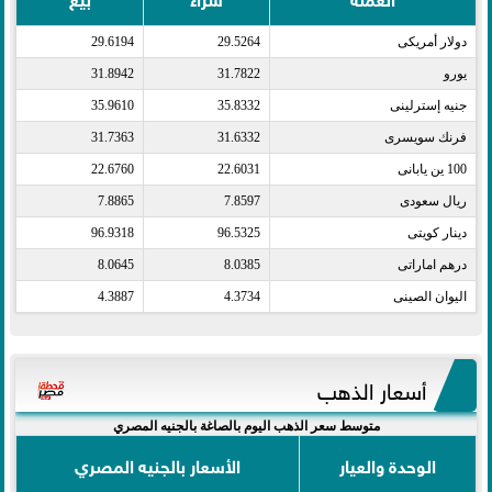
دولار أمريكى​
29.5264
29.6194
يورو​
31.7822
31.8942
جنيه إسترلينى​
35.8332
35.9610
فرنك سويسرى​
31.6332
31.7363
100 ين يابانى​
22.6031
22.6760
ريال سعودى​
7.8597
7.8865
دينار كويتى​
96.5325
96.9318
درهم اماراتى​
8.0385
8.0645
اليوان الصينى​
4.3734
4.3887
أسعار الذهب
متوسط سعر الذهب اليوم بالصاغة بالجنيه المصري
الوحدة والعيار
الأسعار بالجنيه المصري