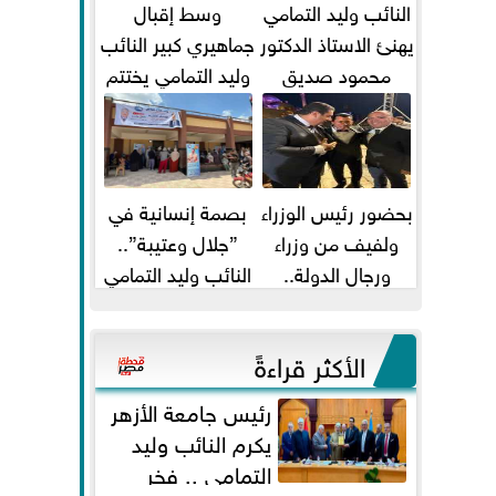
النائب وليد التمامي
وسط إقبال
يهنئ الاستاذ الدكتور
جماهيري كبير النائب
محمود صديق
وليد التمامي يختتم
تكليفة قائم باعمال
أضخم قافلة طبية
...
مجانية...
بحضور رئيس الوزراء
بصمة إنسانية في
ولفيف من وزراء
”جلال وعتيبة”..
ورجال الدولة..
النائب وليد التمامي
النائبان وليد التمامي
والبروفيسور جمال
ومحمد...
شيحة يداويان...
الأكثر قراءةً
رئيس جامعة الأزهر
يكرم النائب وليد
التمامي .. فخر