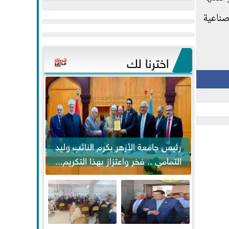
عيد
مواكبة خطوات
صناعية
الفطر..ويحتشدون
الرئيس السيسي...
وسط آلاف...
اخترنا لك
رئيس جامعة الأزهر يكرم النائب وليد
التمامي .. فخر واعتزاز بهذا التكريم...