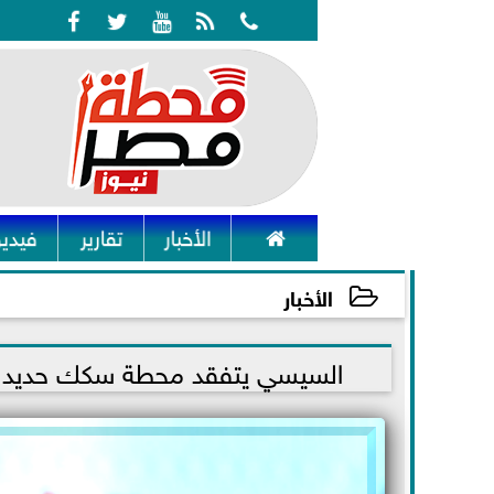






الأخبار
تقارير
فيديو
الأخبار
2021-12-28 08:58:43
السيسي يتفقد محطة سكك حديد أسو