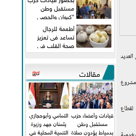
مستقبل وطن
”كيوان والحصي
والتمامي وابوحجازي وعيسي” أمانه
أطعمة للرجال
كفر...
تساعد فى تعزيز
صحة القلب فى
سن الأربعين
العديد
مقالات
 مشروع
 لقطاع
قيادات وأعضاء حزب
التمامي وأبوحجازي
مستقبل وطن
يثمنان جهد وزيرة
بدمياط يؤدون صلاة
التنمية المحلية في
وخدمية