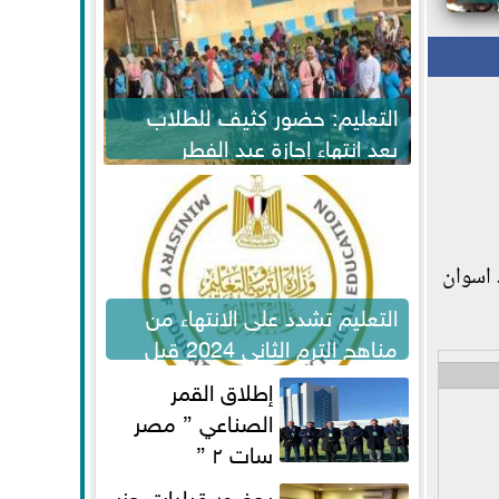
التعليم: حضور كثيف للطلاب
بعد انتهاء إجازة عيد الفطر
لاستكمال المناهج
 اسوان
التعليم تشدد على الانتهاء من
مناهج الترم الثاني 2024 قبل
الامتحانات
إطلاق القمر
الصناعي ” مصر
سات ٢ ”
بحضور قيادات حزب