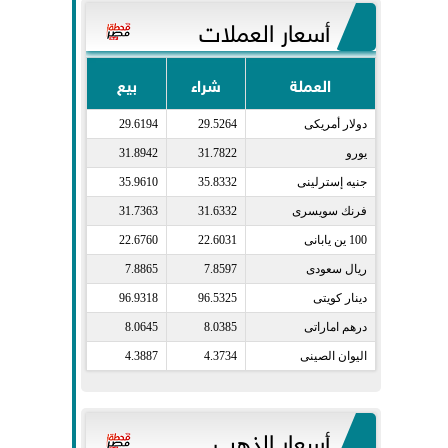
أسعار العملات
العملة
شراء
بيع
دولار أمريكى​
29.5264
29.6194
يورو​
31.7822
31.8942
جنيه إسترلينى​
35.8332
35.9610
فرنك سويسرى​
31.6332
31.7363
100 ين يابانى​
22.6031
22.6760
ريال سعودى​
7.8597
7.8865
دينار كويتى​
96.5325
96.9318
درهم اماراتى​
8.0385
8.0645
اليوان الصينى​
4.3734
4.3887
أسعار الذهب