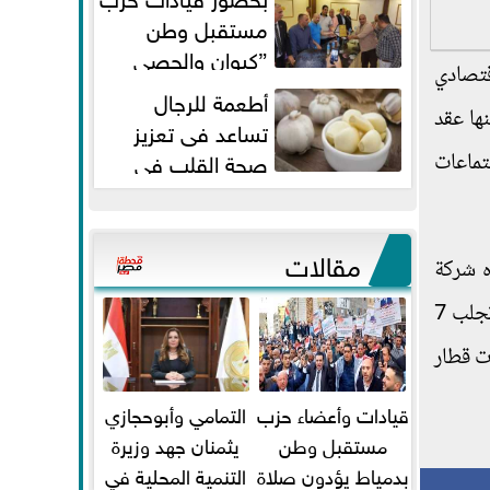
مستقبل وطن
”كيوان والحصي
قتصادي
والتمامي وابوحجازي وعيسي” أمانه
أطعمة للرجال
كفر...
 بينها عقد
تساعد فى تعزيز
صحة القلب فى
ة الروسي لمصر، مشيرا إلى أن عام 2021 شهد اجتماعات
سن الأربعين
مقالات
تنفذه شركة
روس أتوم والمنطقة الصناعية الروسية، ولكن من المؤكد أن العمل سوف يستمر في هذه المنطقة الروسية التي سوف تجلب 7
ت قطار
قيادات وأعضاء حزب
التمامي وأبوحجازي
مستقبل وطن
يثمنان جهد وزيرة
بدمياط يؤدون صلاة
التنمية المحلية في