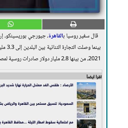
قال سفير روسيا ب
القاهرة
2021، من بينها 2.8 مليار دولار صادرات روسية لمصر و490 مليون دولار صادرات مصرية لروسيا.
اقرأ أيضاً
الأرصاد : طقس الغد معتدل الحرارة نهارا شديد البرود
السعودية: تنسيق مستمر بين القاهرة والرياض بشأ
مع احتمالية سقوط امطار الليلة ...محافظ القاهرة ب