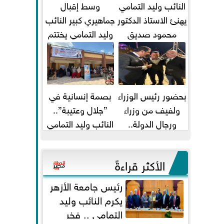
النائب وليد التمامي
وسط إقبال
يهنئ الاستاذ الدكتور
جماهيري كبير النائب
محمود صديق
وليد التمامي يختتم
تكليفة قائم باعمال
أضخم قافلة طبية
...
مجانية...
بحضور رئيس الوزراء
بصمة إنسانية في
ولفيف من وزراء
”جلال وعتيبة”..
ورجال الدولة..
النائب وليد التمامي
النائبان وليد التمامي
والبروفيسور جمال
ومحمد...
شيحة يداويان...
الأكثر قراءةً
رئيس جامعة الأزهر
يكرم النائب وليد
التمامي .. فخر