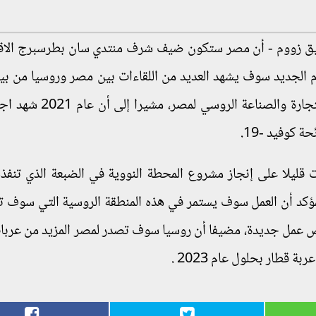
بيق زووم - أن مصر ستكون ضيف شرف منتدي سان بطرسبرج الا
ذي سوف يعقد في يونيو عام 2022، والعام الجديد سوف يشهد العديد من اللقاءات بين مصر وروسيا من
اجتماعات (2+2) وزيارة دينيس مانتوروف وزير التجارة والصناع
 كوفيد -19.
شروعات، أفاد بأن جائحة كوفيد -19 أثرت قليلا على إنجاز مشروع المحطة النووية في الضبعة الذي 
ص عمل جديدة، مضيفا أن روسيا سوف تصدر لمصر المزيد من عربا