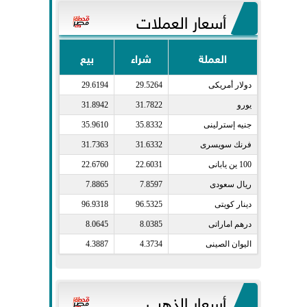
أسعار العملات
العملة
شراء
بيع
دولار أمريكى​
29.5264
29.6194
يورو​
31.7822
31.8942
جنيه إسترلينى​
35.8332
35.9610
فرنك سويسرى​
31.6332
31.7363
100 ين يابانى​
22.6031
22.6760
ريال سعودى​
7.8597
7.8865
دينار كويتى​
96.5325
96.9318
درهم اماراتى​
8.0385
8.0645
اليوان الصينى​
4.3734
4.3887
أسعار الذهب