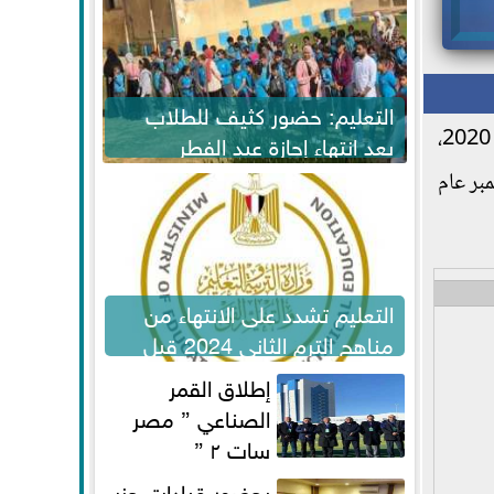
التعليم: حضور كثيف للطلاب
، جيورجي بوريسينكو، إن الاستثمارات الروسية في مصر بلغت 8 مليارات دولار، بنهاية عام 2020،
بعد انتهاء إجازة عيد الفطر
لاستكمال المناهج
ناير إلى سبتمبر عام
التعليم تشدد على الانتهاء من
مناهج الترم الثاني 2024 قبل
الامتحانات
إطلاق القمر
الصناعي ” مصر
سات ٢ ”
بحضور قيادات حزب