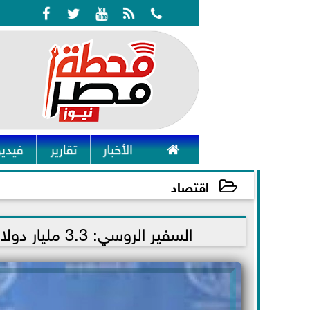






الأخبار
تقارير
فيديو
اقتصاد
2021-12-26 16:47:33
السفير الروسي: 3.3 مليار دولار حجم التجارة بين القاهرة وموسكو خلال 2021