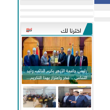
عيد
مواكبة خطوات
الفطر..ويحتشدون
الرئيس السيسي...
وسط آلاف...
اخترنا لك
رئيس جامعة الأزهر يكرم النائب وليد
التمامي .. فخر واعتزاز بهذا التكريم...