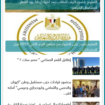
التعليم: حضور كثيف للطلاب بعد انتهاء إجازة عيد الفطر
لاستكمال المناهج
التعليم تشدد على الانتهاء من مناهج الترم الثاني 2024 قبل
الامتحانات
إطلاق القمر الصناعي ” مصر سات ٢ ”
بحضور قيادات حزب مستقبل وطن ”كيوان
والحصي والتمامي وابوحجازي وعيسي” أمانه
كفر...
أطعمة للرجال تساعد فى تعزيز صحة القلب فى