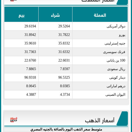
العملة
شراء
بيع
دولار أمريكى​
29.5264
29.6194
يورو​
31.7822
31.8942
جنيه إسترلينى​
35.8332
35.9610
فرنك سويسرى​
31.6332
31.7363
100 ين يابانى​
22.6031
22.6760
ريال سعودى​
7.8597
7.8865
دينار كويتى​
96.5325
96.9318
درهم اماراتى​
8.0385
8.0645
اليوان الصينى​
4.3734
4.3887
أسعار الذهب
متوسط سعر الذهب اليوم بالصاغة بالجنيه المصري