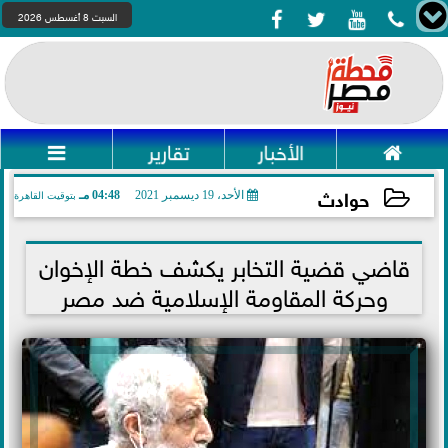




السبت 8 أغسطس 2026

الأخبار
تقارير

حوادث
الأحد، 19 ديسمبر 2021
04:48 مـ
بتوقيت القاهرة
2021-12-19 16:48:04
قاضي قضية التخابر يكشف خطة الإخوان
وحركة المقاومة الإسلامية ضد مصر