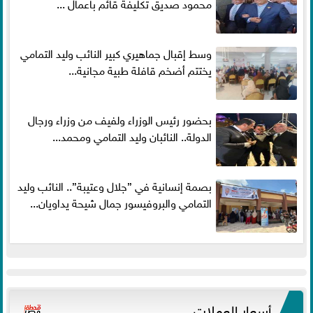
محمود صديق تكليفة قائم باعمال ...
وسط إقبال جماهيري كبير النائب وليد التمامي
يختتم أضخم قافلة طبية مجانية...
بحضور رئيس الوزراء ولفيف من وزراء ورجال
الدولة.. النائبان وليد التمامي ومحمد...
بصمة إنسانية في ”جلال وعتيبة”.. النائب وليد
التمامي والبروفيسور جمال شيحة يداويان...
أسعار العملات