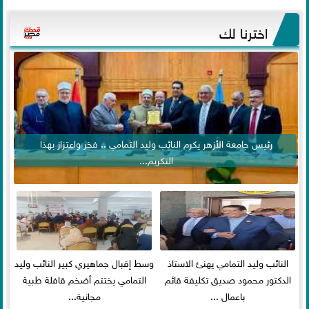
اخترنا لك
رئيس جامعة الأزهر يكرم النائب وليد التمامي .. فخر واعتزاز بهذا
التكريم...
النائب وليد التمامي يهنئ الاستاذ
وسط إقبال جماهيري كبير النائب وليد
الدكتور محمود صديق تكليفة قائم
التمامي يختتم أضخم قافلة طبية
باعمال ...
مجانية...