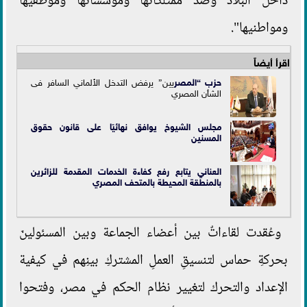
داخل البلاد وضد ممتلكاتها ومؤسساتها وموظفيها
ومواطنيها".
اقرأ أيضاً
حزب “ال
مصر
يين” يرفض التدخل الألماني السافر فى
الشأن المصري
مجلس الشيوخ يوافق نهائيًا على قانون حقوق
المسنين
العناني يتابع رفع كفاءة الخدمات المقدمة للزائرين
بالمنطقة المحيطة بالمتحف المصري
وعُقدت لقاءاتٌ بين أعضاء الجماعة وبين المسئولينَ
بحركةِ حماس لتنسيقِ العملِ المشتركِ بينِهم في كيفية
الإعداد والتحرك لتغيير نظام الحكم في مصر، وفتحوا