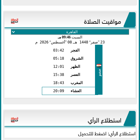
مواقيت الصلاة
السبت
09:46 مـ
23
صفر
1448 هـ
08
أغسطس
2026 م
الفجر
03:42
الشروق
05:18
الظهر
12:01
مصر
العصر
15:38
المغرب
18:43
العشاء
20:09
استطلاع الرأي
استطلاع الرأي: اضغط للتحميل