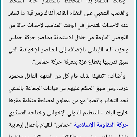
وقالت الكلمة:"بدأ المخطط باستثمار حالة السَخَط
والغضب الشعبي على النظام القائم آنذاك ومراقبة ما تسفر
عنه الأحداث للتدخل في الوقت المناسب لإحداث حالة من
الفوضى العارمة من خلال الاستعانة بعناصر حركة حماس
وحزب الله اللبناني بالإضافة إلى العناصر الإخوانية التي
سبق تدريبها بقطاع غزة بمعرفة حركة حماس".
وأضاف: "تنفيذا لذلك قام كل من المتهم الماثل محمود
عزت، ومن سبق الحكم عليهم من قيادات الجماعة بالسعي
نحو التخابر واتفقوا مع من يعملون لمصلحة منظمة مقرها
خارج البلاد - التنظيم الدِولي الإخواني وجَناحِهِ العسكري
حركة المقاومة الإسلامية
"حماس" للقيام بأعمال إرهابية