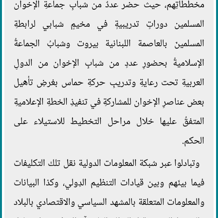
مخططاتِهم، حيث حضر عددٌ من شبابِ جماعةِ الإخوان
المسلمين دوراتٍ تدريبيةٍ في مخيمٍ شبابي لرابطةِ
المسلمينَ بالعاصمة اللبنانية بيروت وشبابُ الجماعةُ
الإسلاميةُ بحضورِ عددٍ من شبابِ الإخوان من الدولِ
العربيةِ تحت رعايةِ وتدريبِ حركةِ حماس بغرضِ تأهيل
بعض عناصرِ الإخوان للمشاركةِ في تنفيذِ الخطةِ الإعلاميةِ
المتفقُ عليها خلال مراحل التخطيط للاستيلاء على
الحكم.
وتبادلوا عبر شبكة المعلومات الدولية نقل تلك التكليفات
فيما بينَهم وبين قيادات التنظيم الدِولي، وكذا البيانات
والمعلومات المتعلقة بالمشهد السياسي والاقتصادي بالبلاد