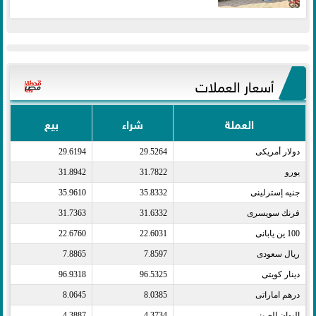
أسعار العملات
العملة
شراء
بيع
دولار أمريكى​
29.5264
29.6194
يورو​
31.7822
31.8942
جنيه إسترلينى​
35.8332
35.9610
فرنك سويسرى​
31.6332
31.7363
100 ين يابانى​
22.6031
22.6760
ريال سعودى​
7.8597
7.8865
دينار كويتى​
96.5325
96.9318
درهم اماراتى​
8.0385
8.0645
اليوان الصينى​
4.3734
4.3887