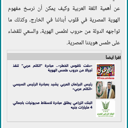
عن أهمية اللغة العربية وكيف يمكن أن نرسخ مفهوم
الهوية المصرية في قلوب أبنائنا في الخارج، وكذلك ما
تواجهه الدولة من حروب لطمس الهوية، والسعي للقضاء
على طمس هويتنا المصرية.
اقرأ أيضاً
«دقت ناقوس الخطر».. مبادرة ”اتكلم عربي” تنقذ
أجيالا من حروب طمس الهوية
رئيس البرلمان العربي يشيد بمبادرة الرئيس السيسي
«اتكلم عربي»
البنك الزراعي يطلق مبادرة لاسقاط مديونيات باجمالي
4 مليارات جنيه