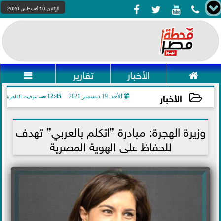




الإثنين 10 أغسطس 2026

الأخبار
تقارير

الأخبار
الأحد، 19 ديسمبر 2021
12:45 صـ
بتوقيت القاهرة
2021-12-19 00:45:04
وزيرة الهجرة: مبادرة ”اتكلم بالعربي” تهدف
للحفاظ على الهوية المصرية