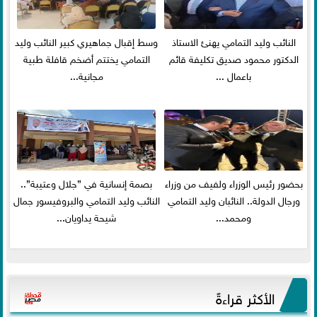
النائب وليد التمامي يهنئ الاستاذ
وسط إقبال جماهيري كبير النائب وليد
الدكتور محمود صديق تكليفة قائم
التمامي يختتم أضخم قافلة طبية
باعمال ...
مجانية...
بحضور رئيس الوزراء ولفيف من وزراء
بصمة إنسانية في ”جلال وعتيبة”..
ورجال الدولة.. النائبان وليد التمامي
النائب وليد التمامي والبروفيسور جمال
ومحمد...
شيحة يداويان...
الأكثر قراءةً