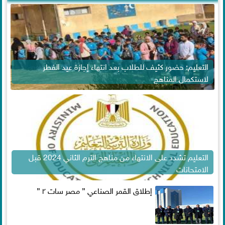
التعليم: حضور كثيف للطلاب بعد انتهاء إجازة عيد الفطر
لاستكمال المناهج
التعليم تشدد على الانتهاء من مناهج الترم الثاني 2024 قبل
الامتحانات
إطلاق القمر الصناعي ” مصر سات ٢ ”