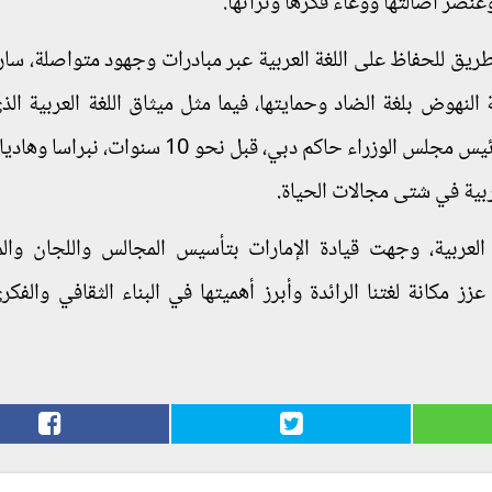
وعنصر أصالتها ووعاء فكرها وتراثها.
يق للحفاظ على اللغة العربية عبر مبادرات وجهود متواصلة، سا
لنهوض بلغة الضاد وحمايتها، فيما مثل ميثاق اللغة العربية الذي
الشيخ محمد بن راشد آل مكتوم نائب رئيس الدولة رئيس مجلس الوزراء حاكم دبي، قبل نحو 10
ربية في شتى مجالات الحياة.
ة العربية، وجهت قيادة الإمارات بتأسيس المجالس واللجان والم
ز مكانة لغتنا الرائدة وأبرز أهميتها في البناء الثقافي والفكري