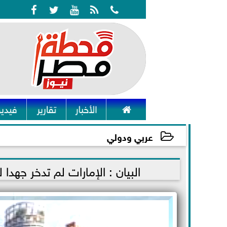






الأخبار
تقارير
فيديو
عربي ودولي
2021-12-18 10:39:53
البيان : الإمارات لم تدخر جهدا 