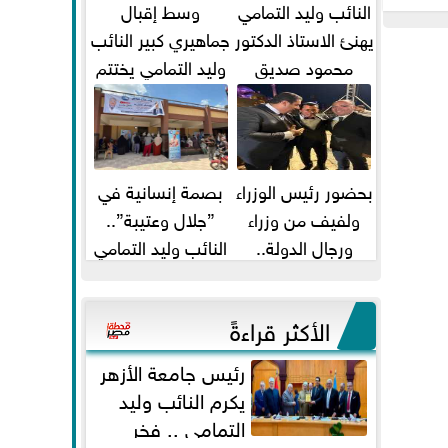
النائب وليد التمامي
وسط إقبال
يهنئ الاستاذ الدكتور
جماهيري كبير النائب
محمود صديق
وليد التمامي يختتم
تكليفة قائم باعمال
أضخم قافلة طبية
...
مجانية...
بحضور رئيس الوزراء
بصمة إنسانية في
ولفيف من وزراء
”جلال وعتيبة”..
ورجال الدولة..
النائب وليد التمامي
النائبان وليد التمامي
والبروفيسور جمال
ومحمد...
شيحة يداويان...
الأكثر قراءةً
رئيس جامعة الأزهر
يكرم النائب وليد
التمامي .. فخر