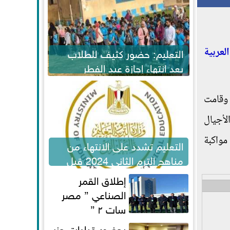
التعليم: حضور كثيف للطلاب
العربية
بعد انتهاء إجازة عيد الفطر
لاستكمال المناهج
 وقامت
لأجيال
مواكبة
التعليم تشدد على الانتهاء من
مناهج الترم الثاني 2024 قبل
الامتحانات
إطلاق القمر
الصناعي ” مصر
سات ٢ ”
بحضور قيادات حزب