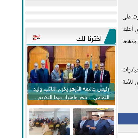
عيد
مواكبة خطوات
الفطر..ويحتشدون
الرئيس السيسي...
رت على
وسط آلاف...
 أعلنه
اخترنا لك
 سنوات، نبراسا وهاديا ووهجا
بادرات
 للأمة
رئيس جامعة الأزهر يكرم النائب وليد
التمامي .. فخر واعتزاز بهذا التكريم...