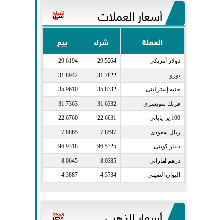
أسعار العملات
العملة
شراء
بيع
دولار أمريكى​
29.5264
29.6194
يورو​
31.7822
31.8942
جنيه إسترلينى​
35.8332
35.9610
فرنك سويسرى​
31.6332
31.7363
100 ين يابانى​
22.6031
22.6760
ريال سعودى​
7.8597
7.8865
دينار كويتى​
96.5325
96.9318
درهم اماراتى​
8.0385
8.0645
اليوان الصينى​
4.3734
4.3887
أسعار الذهب