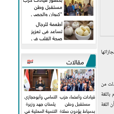
مستقبل وطن
”كيوان والحصي
والتمامي وابوحجازي وعيسي” أمانه
أطعمة للرجال
كفر...
تساعد فى تعزيز
صحة القلب فى
سن الأربعين
 إنجازاتها
مقالات
ذلت من
باللغة
قيادات وأعضاء حزب
التمامي وأبوحجازي
مستقبل وطن
يثمنان جهد وزيرة
ن اللغة
بدمياط يؤدون صلاة
التنمية المحلية في