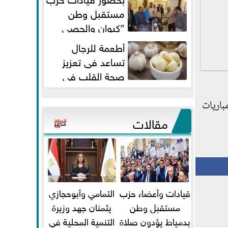
مستقبل وطن
”كيوان والحصي
والتمامي وابوحجازي وعيسي” أمانه
أطعمة للرجال
كفر...
تساعد فى تعزيز
صحة القلب فى
سن الأربعين
باريات
مقالات
قيادات وأعضاء حزب
التمامي وأبوحجازي
مستقبل وطن
يثمنان جهد وزيرة
بدمياط يؤدون صلاة
التنمية المحلية في