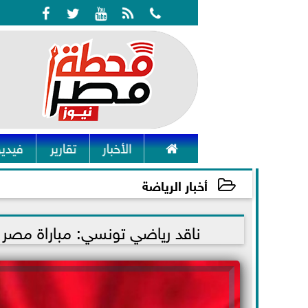






الأخبار
تقارير
فيديو
أخبار الرياضة
2021-12-14 10:56:19
ناقد رياضي تونسي: مباراة مصر