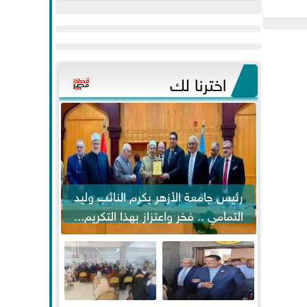
عيد
مواكبة خطوات
الفطر..ويحتشدون
الرئيس السيسي...
وسط آلاف...
اخترنا لك
رئيس جامعة الأزهر يكرم النائب وليد
التمامي .. فخر واعتزاز بهذا التكريم...