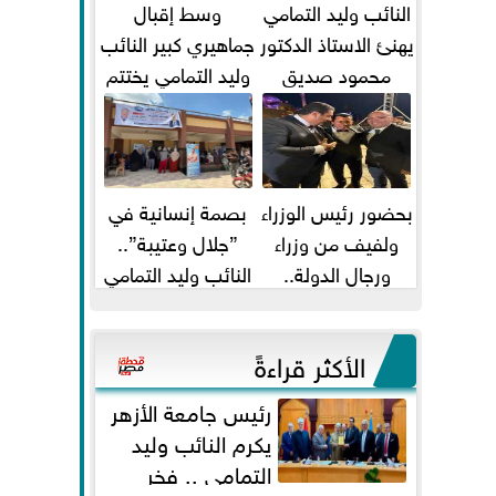
النائب وليد التمامي
وسط إقبال
يهنئ الاستاذ الدكتور
جماهيري كبير النائب
محمود صديق
وليد التمامي يختتم
تكليفة قائم باعمال
أضخم قافلة طبية
...
مجانية...
بحضور رئيس الوزراء
بصمة إنسانية في
ولفيف من وزراء
”جلال وعتيبة”..
ورجال الدولة..
النائب وليد التمامي
النائبان وليد التمامي
والبروفيسور جمال
ومحمد...
شيحة يداويان...
الأكثر قراءةً
رئيس جامعة الأزهر
يكرم النائب وليد
التمامي .. فخر