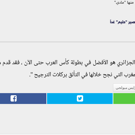
منها ”مادي”
ر ”حليم” غداً
زائري هو الأفضل في بطولة كأس العرب حتى الآن ، فقد قدم م
غرب التي نجح خلالها في التألق بركلات الترجيح ".
ايس مبولحي