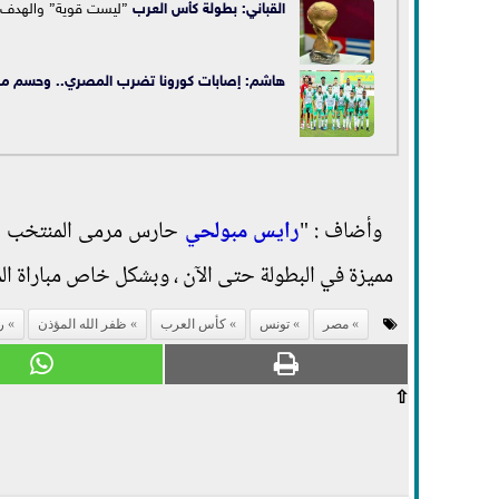
القباني: بطولة
كأس العرب
”ليست قوية” والهدف 
هاشم: إصابات كورونا تضرب المصري.. وحسم مصي
وأضاف : "
رايس مبولحي
حارس مرمى المنتخب الج
مميزة في البطولة حتى الآن ، وبشكل خاص مباراة الم
مصر
تونس
كأس العرب
ظفر الله المؤذن
ر
⇧