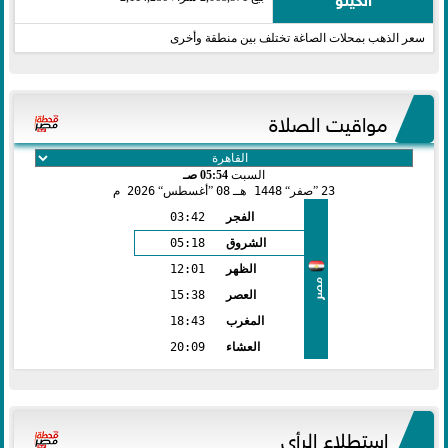
سعر الذهب بمحلات الصاغة تختلف بين منطقة وأخرى
مواقيت الصلاة
السبت
05:54 صـ
23
صفر
1448 هـ
08
أغسطس
2026 م
الفجر
03:42
الشروق
05:18
الظهر
12:01
مصر
العصر
15:38
المغرب
18:43
العشاء
20:09
استطلاع الرأي