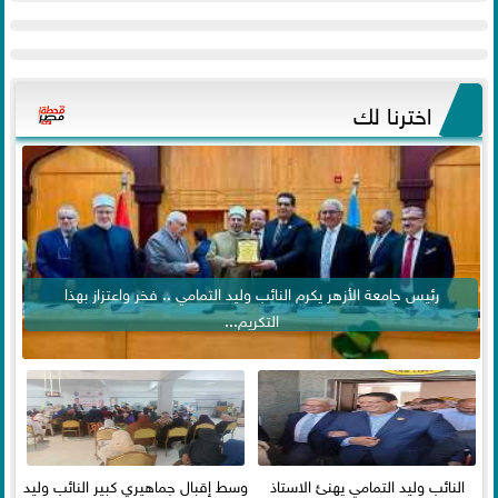
اخترنا لك
رئيس جامعة الأزهر يكرم النائب وليد التمامي .. فخر واعتزاز بهذا
التكريم...
النائب وليد التمامي يهنئ الاستاذ
وسط إقبال جماهيري كبير النائب وليد