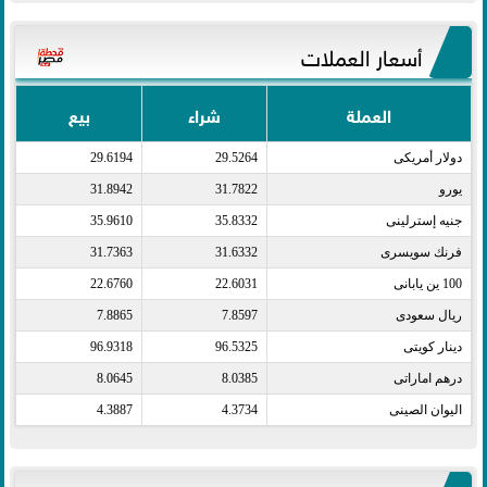
أسعار العملات
العملة
شراء
بيع
دولار أمريكى​
29.5264
29.6194
يورو​
31.7822
31.8942
جنيه إسترلينى​
35.8332
35.9610
فرنك سويسرى​
31.6332
31.7363
100 ين يابانى​
22.6031
22.6760
ريال سعودى​
7.8597
7.8865
دينار كويتى​
96.5325
96.9318
درهم اماراتى​
8.0385
8.0645
اليوان الصينى​
4.3734
4.3887