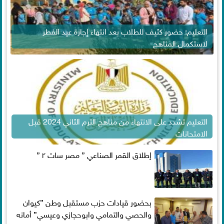
التعليم: حضور كثيف للطلاب بعد انتهاء إجازة عيد الفطر
لاستكمال المناهج
التعليم تشدد على الانتهاء من مناهج الترم الثاني 2024 قبل
الامتحانات
إطلاق القمر الصناعي ” مصر سات ٢ ”
بحضور قيادات حزب مستقبل وطن ”كيوان
والحصي والتمامي وابوحجازي وعيسي” أمانه