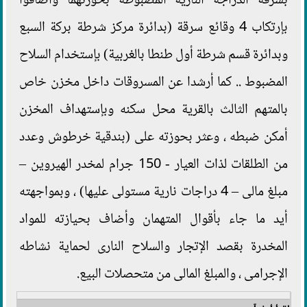
بسرقة الدراجة النارية المضبوطة بحوزتهما وأضافوا
بإرتكاب 4 وقائع سرقة (بدائرة مركز شرطة بركة السبع
وبدائرة قسم شرطة أول طنطا بالغربية) بإستخدام السلاح
المضبوط .. كما أرشدا عن المسروقات داخل مخزن خاص
بالمتهم الثالث بالقرية محل سكنه وبإستهداف المخزن
أمكن ضبطه ، وعثر بحوزته على (بندقية خرطوش وعدد
من الطلقات لذات العيار - 150 جرام لمخدر الهيروين –
مبلغ مالى – 4 دراجات نارية مستولى عليها) ، وبمواجهته
أيد ما جاء بأقوال المتهمان وأضاف بحيازته للمواد
المخدرة بقصد الإتجار والسلاح النارى لحماية نشاطه
الإجرامى ، والمبلغ المالى من متحصلات البيع.