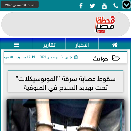




السبت 8 أغسطس 2026

الأخبار
تقارير

حوادث
الإثنين، 13 ديسمبر 2021
12:19 مـ
بتوقيت القاهرة
2021-12-13 12:19:02
سقوط عصابة سرقة ”الموتوسيكلات”
تحت تهديد السلاح في المنوفية