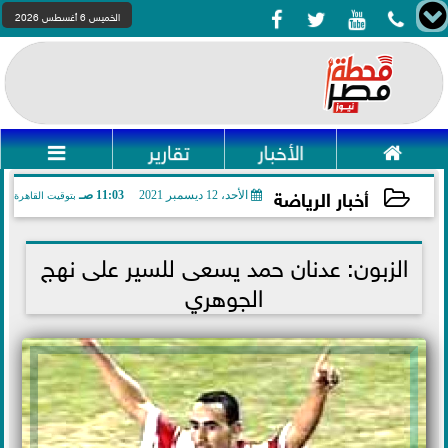




الخميس 6 أغسطس 2026

الأخبار
تقارير

أخبار الرياضة
الأحد، 12 ديسمبر 2021
11:03 صـ
بتوقيت القاهرة
2021-12-12 11:03:49
الزبون: عدنان حمد يسعى للسير على نهج
الجوهري