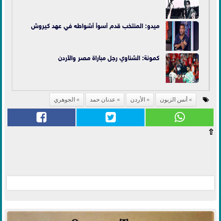
ميدو: المنتخب قدم أسوأ أشواطه في عهد كيروش
كمونة: الشناوي رجل مباراة مصر والأردن
أنس الزبون
الأردن
عدنان حمد
الجوهري
⇧