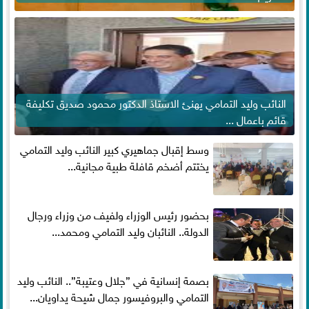
النائب وليد التمامي يهنئ الاستاذ الدكتور محمود صديق تكليفة
قائم باعمال ...
وسط إقبال جماهيري كبير النائب وليد التمامي
يختتم أضخم قافلة طبية مجانية...
بحضور رئيس الوزراء ولفيف من وزراء ورجال
الدولة.. النائبان وليد التمامي ومحمد...
بصمة إنسانية في ”جلال وعتيبة”.. النائب وليد
التمامي والبروفيسور جمال شيحة يداويان...