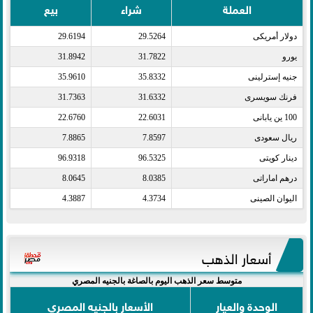
العملة
شراء
بيع
دولار أمريكى​
29.5264
29.6194
يورو​
31.7822
31.8942
جنيه إسترلينى​
35.8332
35.9610
فرنك سويسرى​
31.6332
31.7363
100 ين يابانى​
22.6031
22.6760
ريال سعودى​
7.8597
7.8865
دينار كويتى​
96.5325
96.9318
درهم اماراتى​
8.0385
8.0645
اليوان الصينى​
4.3734
4.3887
أسعار الذهب
متوسط سعر الذهب اليوم بالصاغة بالجنيه المصري
الوحدة والعيار
الأسعار بالجنيه المصري