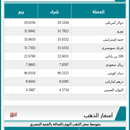
العملة
شراء
بيع
دولار أمريكى​
29.5264
29.6194
يورو​
31.7822
31.8942
جنيه إسترلينى​
35.8332
35.9610
فرنك سويسرى​
31.6332
31.7363
100 ين يابانى​
22.6031
22.6760
ريال سعودى​
7.8597
7.8865
دينار كويتى​
96.5325
96.9318
درهم اماراتى​
8.0385
8.0645
اليوان الصينى​
4.3734
4.3887
أسعار الذهب
متوسط سعر الذهب اليوم بالصاغة بالجنيه المصري