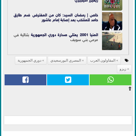
خاص | رمضان السيد: كان من المفترض ضم طارق
حامد للمنتخب بعد إصابة إمام عاشور
المنيا 2001 يعتلي صدارة
دوري الجمهورية
بثنائية في
مرمي بني سويف
المقاولون العرب
المصري البورسعيدي
دوري الجمهورية
زيزو
⇧