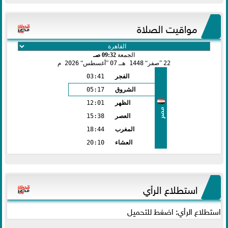
مواقيت الصلاة
الجمعة
09:32 صـ
22
صفر
1448 هـ
07
أغسطس
2026 م
الفجر
03:41
الشروق
05:17
الظهر
12:01
مصر
العصر
15:38
المغرب
18:44
العشاء
20:10
استطلاع الرأي
استطلاع الرأي: اضغط للتحميل