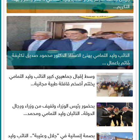
التكريم...
النائب وليد التمامي يهنئ الاستاذ الدكتور محمود صديق تكليفة
قائم باعمال ...
وسط إقبال جماهيري كبير النائب وليد التمامي
يختتم أضخم قافلة طبية مجانية...
بحضور رئيس الوزراء ولفيف من وزراء ورجال
الدولة.. النائبان وليد التمامي ومحمد...
بصمة إنسانية في ”جلال وعتيبة”.. النائب وليد