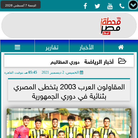




الجمعة 7 أغسطس 2026

الأخبار
تقارير

أخبار الرياضة
دوري المظاليم
الخميس، 2 ديسمبر 2021
05:45 مـ
بتوقيت القاهرة
2021-12-02 17:45:43
المقاولون العرب 2003 يتخطى المصري
بثنائية في دوري الجمهورية