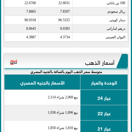
100 ين يابانى​
22.6031
22.6760
ريال سعودى​
7.8597
7.8865
دينار كويتى​
96.5325
96.9318
درهم اماراتى​
8.0385
8.0645
اليوان الصينى​
4.3734
4.3887
أسعار الذهب
متوسط سعر الذهب اليوم بالصاغة بالجنيه المصري
الوحدة والعيار
الأسعار بالجنيه المصري
عيار 24
بيع 2,069 شراء 2,114
عيار 22
بيع 1,896 شراء 1,938
عيار 21
بيع 1,810 شراء 1,850