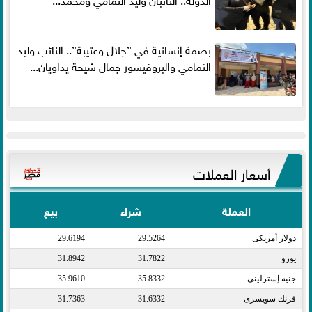
بصمة إنسانية في ”جلال وعتيبة”.. النائب وليد
التمامي والبروفيسور جمال شيحة يداويان...
أسعار العملات
العملة
شراء
بيع
دولار أمريكى​
29.5264
29.6194
يورو​
31.7822
31.8942
جنيه إسترلينى​
35.8332
35.9610
فرنك سويسرى​
31.6332
31.7363