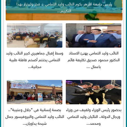
رئيس جامعة الأزهر يكرم النائب وليد التمامي .. فخر واعتزاز بهذا
التكريم...
النائب وليد التمامي يهنئ الاستاذ
وسط إقبال جماهيري كبير النائب وليد
الدكتور محمود صديق تكليفة قائم
التمامي يختتم أضخم قافلة طبية
باعمال ...
مجانية...
بحضور رئيس الوزراء ولفيف من وزراء
بصمة إنسانية في ”جلال وعتيبة”..
ورجال الدولة.. النائبان وليد التمامي
النائب وليد التمامي والبروفيسور جمال
ومحمد...
شيحة يداويان...