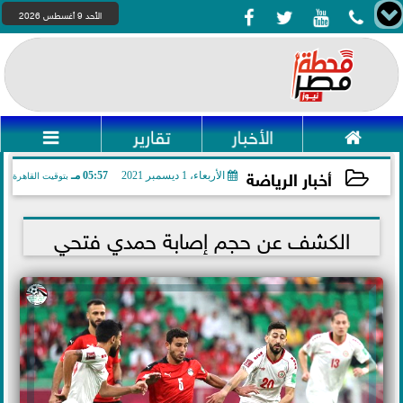




الأحد 9 أغسطس 2026

الأخبار
تقارير

أخبار الرياضة
الأربعاء، 1 ديسمبر 2021
05:57 مـ
بتوقيت القاهرة
2021-12-01 17:57:35
الكشف عن حجم إصابة حمدي فتحي