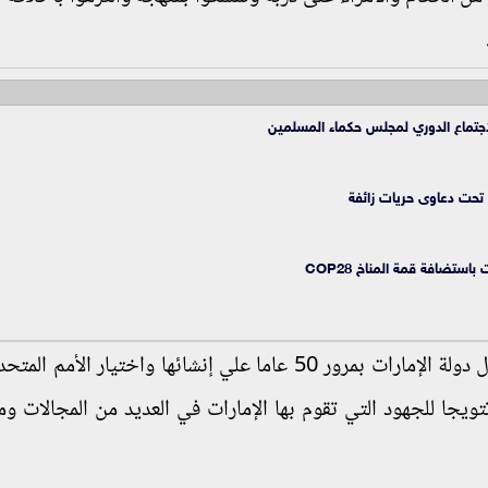
الاجتماع الدوري لمجلس حكماء المسلمين
 تحت دعاوى حريات زائفة
استضافة قمة المناخ COP28
وهنأ فضيلته الشيخ محمد بن زايد، بمناسبة احتفال دولة الإمارات بمرور 50 عاما علي إنشائها واختيار ا
تويجا للجهود التي تقوم بها الإمارات في العديد من المجالات ومو