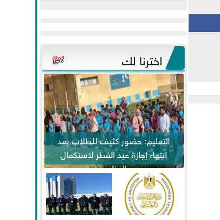
عيد
مواكبة خطوات
الفطر..ويحتشدون
الرئيس السيسي...
وسط آلاف...
اخترنا لك
التعليم: حضور كثيف للطلاب بعد
انتهاء إجازة عيد الفطر لاستكمال
المناهج