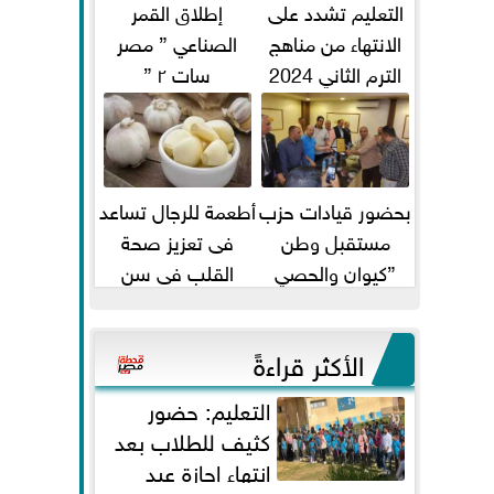
التعليم تشدد على
إطلاق القمر
الانتهاء من مناهج
الصناعي ” مصر
الترم الثاني 2024
سات ٢ ”
قبل الامتحانات
بحضور قيادات حزب
أطعمة للرجال تساعد
مستقبل وطن
فى تعزيز صحة
”كيوان والحصي
القلب فى سن
والتمامي وابوحجازي
الأربعين
وعيسي” أمانه كفر...
الأكثر قراءةً
التعليم: حضور
كثيف للطلاب بعد
انتهاء إجازة عيد