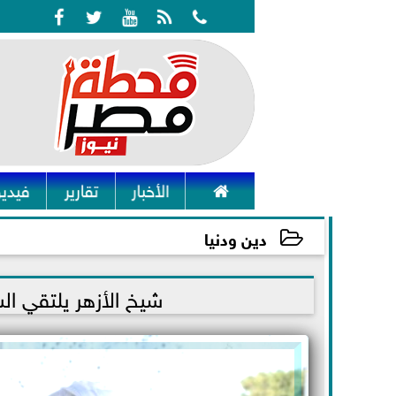






الأخبار
تقارير
فيديو
دين ودنيا
2021-12-01 17:22:44
شيخ الأزهر يلتقي ال