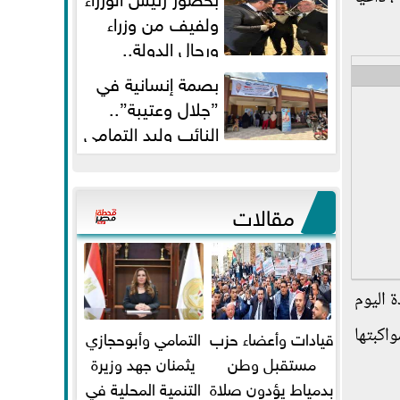
ولفيف من وزراء
ورجال الدولة..
النائبان وليد التمامي ومحمد...
بصمة إنسانية في
”جلال وعتيبة”..
النائب وليد التمامي
والبروفيسور جمال شيحة يداويان...
مقالات
لأمم المتحدة اليوم
اكبتها
قيادات وأعضاء حزب
التمامي وأبوحجازي
مستقبل وطن
يثمنان جهد وزيرة
بدمياط يؤدون صلاة
التنمية المحلية في