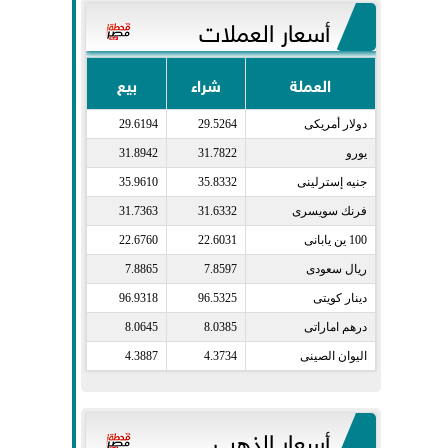
أسعار العملات
العملة
شراء
بيع
دولار أمريكى​
29.5264
29.6194
يورو​
31.7822
31.8942
جنيه إسترلينى​
35.8332
35.9610
فرنك سويسرى​
31.6332
31.7363
100 ين يابانى​
22.6031
22.6760
ريال سعودى​
7.8597
7.8865
دينار كويتى​
96.5325
96.9318
درهم اماراتى​
8.0385
8.0645
اليوان الصينى​
4.3734
4.3887
أسعار الذهب