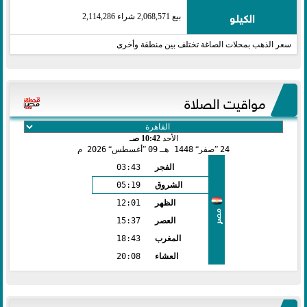
الكيلو
بيع 2,068,571 شراء 2,114,286
سعر الذهب بمحلات الصاغة تختلف بين منطقة وأخرى
مواقيت الصلاة
الأحد
10:42 صـ
24
صفر
1448 هـ
09
أغسطس
2026 م
الفجر
03:43
الشروق
05:19
الظهر
12:01
مصر
العصر
15:37
المغرب
18:43
العشاء
20:08