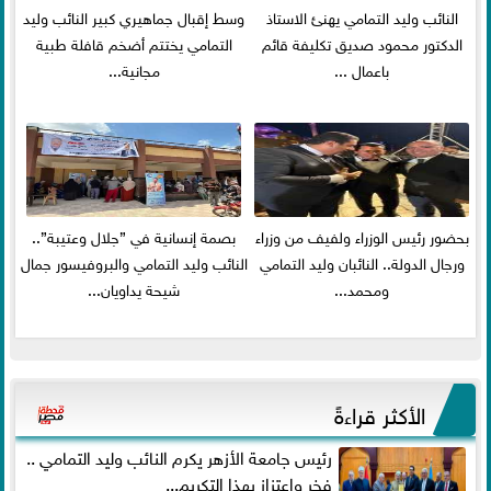
النائب وليد التمامي يهنئ الاستاذ
وسط إقبال جماهيري كبير النائب وليد
الدكتور محمود صديق تكليفة قائم
التمامي يختتم أضخم قافلة طبية
باعمال ...
مجانية...
بحضور رئيس الوزراء ولفيف من وزراء
بصمة إنسانية في ”جلال وعتيبة”..
ورجال الدولة.. النائبان وليد التمامي
النائب وليد التمامي والبروفيسور جمال
ومحمد...
شيحة يداويان...
الأكثر قراءةً
رئيس جامعة الأزهر يكرم النائب وليد التمامي ..
فخر واعتزاز بهذا التكريم...