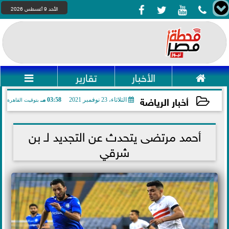




الأحد 9 أغسطس 2026

الأخبار
تقارير

أخبار الرياضة
الثلاثاء، 23 نوفمبر 2021
03:58 مـ
بتوقيت القاهرة
2021-11-23 15:58:33
أحمد مرتضى يتحدث عن التجديد لـ بن
شرقي