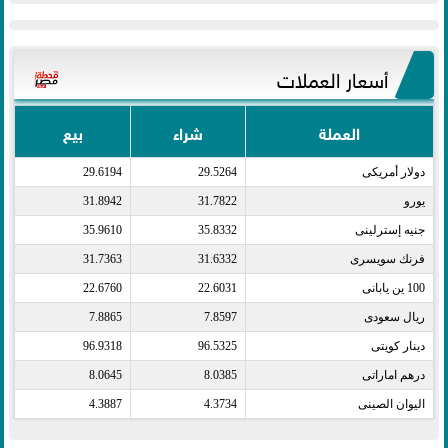
أسعار العملات
العملة
شراء
بيع
دولار أمريكى​
29.5264
29.6194
يورو​
31.7822
31.8942
جنيه إسترلينى​
35.8332
35.9610
فرنك سويسرى​
31.6332
31.7363
100 ين يابانى​
22.6031
22.6760
ريال سعودى​
7.8597
7.8865
دينار كويتى​
96.5325
96.9318
درهم اماراتى​
8.0385
8.0645
اليوان الصينى​
4.3734
4.3887