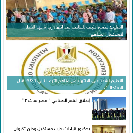
التعليم: حضور كثيف للطلاب بعد انتهاء إجازة عيد الفطر
لاستكمال المناهج
التعليم تشدد على الانتهاء من مناهج الترم الثاني 2024 قبل
الامتحانات
إطلاق القمر الصناعي ” مصر سات ٢ ”
بحضور قيادات حزب مستقبل وطن ”كيوان