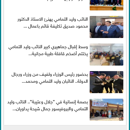
النائب وليد التمامي يهنئ الاستاذ الدكتور
محمود صديق تكليفة قائم باعمال ...
وسط إقبال جماهيري كبير النائب وليد التمامي
يختتم أضخم قافلة طبية مجانية...
بحضور رئيس الوزراء ولفيف من وزراء ورجال
الدولة.. النائبان وليد التمامي ومحمد...
بصمة إنسانية في ”جلال وعتيبة”.. النائب وليد
التمامي والبروفيسور جمال شيحة يداويان...