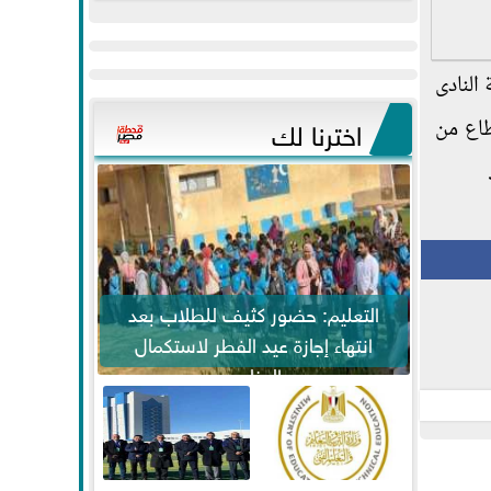
عيد
مواكبة خطوات
الفطر..ويحتشدون
الرئيس السيسي...
وسط آلاف...
النادى
اخترنا لك
طاع من
التعليم: حضور كثيف للطلاب بعد
انتهاء إجازة عيد الفطر لاستكمال
المناهج