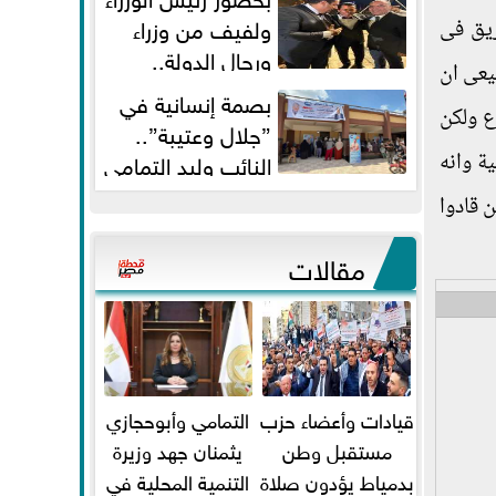
ولفيف من وزراء
ريق فى
ورجال الدولة..
يعى ان
النائبان وليد التمامي ومحمد...
بصمة إنسانية في
ع ولكن
”جلال وعتيبة”..
النائب وليد التمامي
ة وانه
والبروفيسور جمال شيحة يداويان...
 قادوا
مقالات
قيادات وأعضاء حزب
التمامي وأبوحجازي
مستقبل وطن
يثمنان جهد وزيرة
بدمياط يؤدون صلاة
التنمية المحلية في