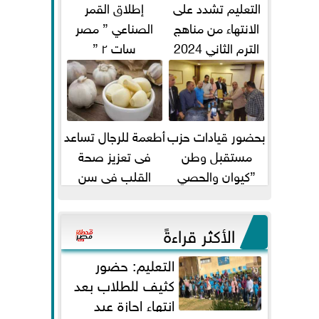
التعليم تشدد على
إطلاق القمر
الانتهاء من مناهج
الصناعي ” مصر
الترم الثاني 2024
سات ٢ ”
قبل الامتحانات
بحضور قيادات حزب
أطعمة للرجال تساعد
مستقبل وطن
فى تعزيز صحة
”كيوان والحصي
القلب فى سن
والتمامي وابوحجازي
الأربعين
وعيسي” أمانه كفر...
الأكثر قراءةً
التعليم: حضور
كثيف للطلاب بعد
انتهاء إجازة عيد