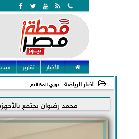






الأخبار
تقارير
فيديو
أخبار الرياضة
دوري المظاليم
2021-11-16 15:25:35
محمد رضوان يجتمع بالأجهزة