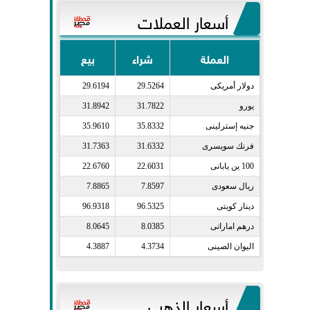
أسعار العملات
العملة
شراء
بيع
دولار أمريكى​
29.5264
29.6194
يورو​
31.7822
31.8942
جنيه إسترلينى​
35.8332
35.9610
فرنك سويسرى​
31.6332
31.7363
100 ين يابانى​
22.6031
22.6760
ريال سعودى​
7.8597
7.8865
دينار كويتى​
96.5325
96.9318
درهم اماراتى​
8.0385
8.0645
اليوان الصينى​
4.3734
4.3887
أسعار الذهب