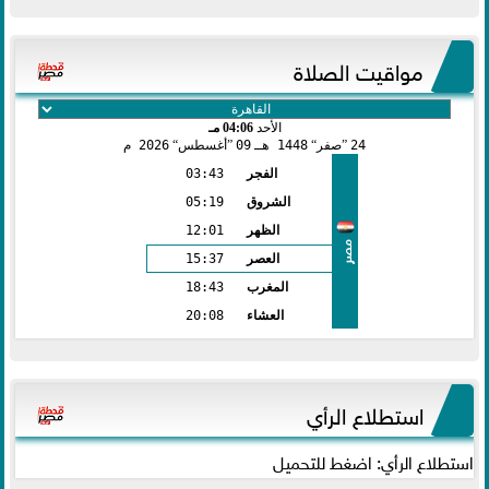
مواقيت الصلاة
الأحد
04:06 مـ
24
صفر
1448 هـ
09
أغسطس
2026 م
الفجر
03:43
الشروق
05:19
الظهر
12:01
مصر
العصر
15:37
المغرب
18:43
العشاء
20:08
استطلاع الرأي
استطلاع الرأي: اضغط للتحميل