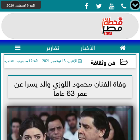




الأحد 9 أغسطس 2026

الأخبار
تقارير

فن وثقافة
الإثنين، 15 نوفمبر 2021
12:40 مـ
بتوقيت القاهرة
2021-11-15 12:40:31
وفاة الفنان محمود اللوزي والد يسرا عن
عمر 63 عاماً