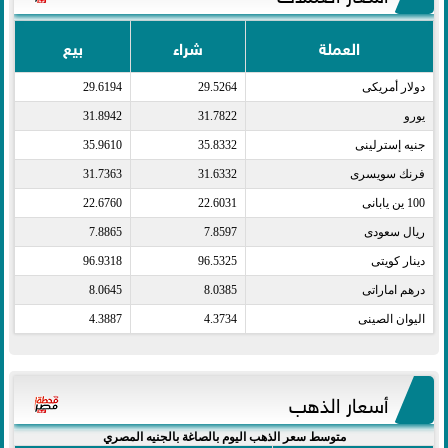
العملة
شراء
بيع
دولار أمريكى​
29.5264
29.6194
يورو​
31.7822
31.8942
جنيه إسترلينى​
35.8332
35.9610
فرنك سويسرى​
31.6332
31.7363
100 ين يابانى​
22.6031
22.6760
ريال سعودى​
7.8597
7.8865
دينار كويتى​
96.5325
96.9318
درهم اماراتى​
8.0385
8.0645
اليوان الصينى​
4.3734
4.3887
أسعار الذهب
متوسط سعر الذهب اليوم بالصاغة بالجنيه المصري