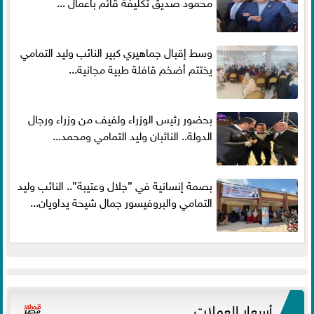
محمود صديق تكليفة قائم باعمال ...
وسط إقبال جماهيري كبير النائب وليد التمامي
يختتم أضخم قافلة طبية مجانية...
بحضور رئيس الوزراء ولفيف من وزراء ورجال
الدولة.. النائبان وليد التمامي ومحمد...
بصمة إنسانية في ”جلال وعتيبة”.. النائب وليد
التمامي والبروفيسور جمال شيحة يداويان...
أسعار العملات