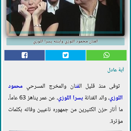
الفنان محمود اللوزي وابنته يسرا اللوزي
آية عادل
توفى منذ قليل ال
فن
ان والمخرج المسرحي
محمود
اللوزي
، والد الفنانة
يسرا اللوزي
، عن عمر يناهز 63 عاماً،
ما أثار حزن الكثيرين من جمهوره ناعيين وفاته بكلمات
مؤثرة.