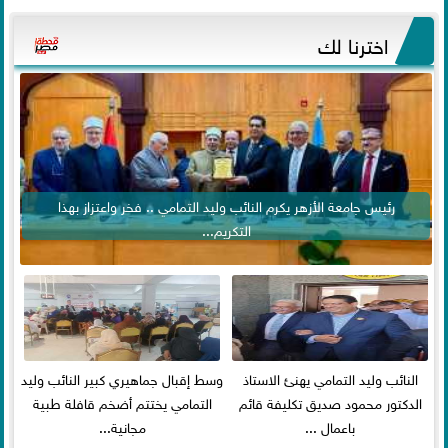
اخترنا لك
رئيس جامعة الأزهر يكرم النائب وليد التمامي .. فخر واعتزاز بهذا
التكريم...
النائب وليد التمامي يهنئ الاستاذ
وسط إقبال جماهيري كبير النائب وليد
الدكتور محمود صديق تكليفة قائم
التمامي يختتم أضخم قافلة طبية
باعمال ...
مجانية...