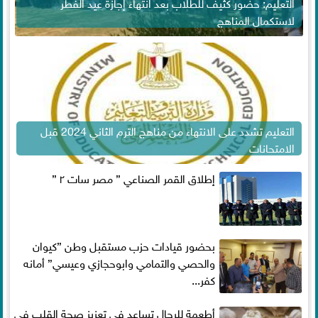
التعليم: حضور كثيف للطلاب بعد انتهاء إجازة عيد الفطر
لاستكمال المناهج
التعليم تشدد على الانتهاء من مناهج الترم الثاني 2024 قبل
الامتحانات
إطلاق القمر الصناعي ” مصر سات ٢ ”
بحضور قيادات حزب مستقبل وطن ”كيوان
والحصي والتمامي وابوحجازي وعيسي” أمانه
كفر...
أطعمة للرجال تساعد فى تعزيز صحة القلب فى