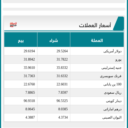
أسعار العملات
العملة
شراء
بيع
دولار أمريكى​
29.5264
29.6194
يورو​
31.7822
31.8942
جنيه إسترلينى​
35.8332
35.9610
فرنك سويسرى​
31.6332
31.7363
100 ين يابانى​
22.6031
22.6760
ريال سعودى​
7.8597
7.8865
دينار كويتى​
96.5325
96.9318
درهم اماراتى​
8.0385
8.0645
اليوان الصينى​
4.3734
4.3887