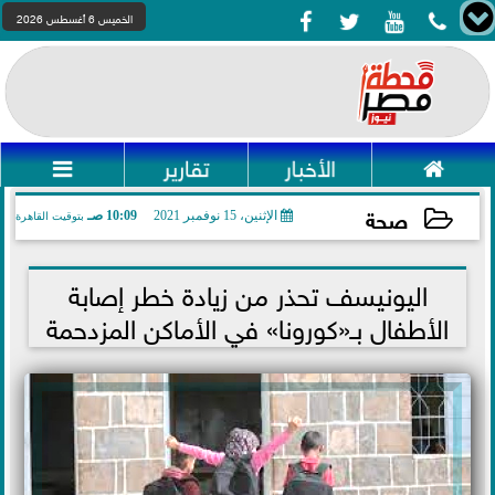




الخميس 6 أغسطس 2026

الأخبار
تقارير

صحة
الإثنين، 15 نوفمبر 2021
10:09 صـ
بتوقيت القاهرة
2021-11-15 10:09:12
اليونيسف تحذر من زيادة خطر إصابة
الأطفال بـ«كورونا» في الأماكن المزدحمة