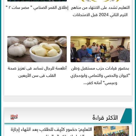
التعليم تشدد على الانتهاء من مناهج
إطلاق القمر الصناعي ” مصر سات ٢ ”
الترم الثاني 2024 قبل الامتحانات
بحضور قيادات حزب مستقبل وطن
أطعمة للرجال تساعد فى تعزيز صحة
”كيوان والحصي والتمامي وابوحجازي
القلب فى سن الأربعين
وعيسي” أمانه كفر...
الأكثر قراءةً
التعليم: حضور كثيف للطلاب بعد انتهاء إجازة
عيد الفطر لاستكمال المناهج