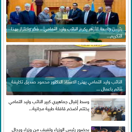
رئيس جامعة الأزهر يكرم النائب وليد التمامي .. فخر واعتزاز بهذا
التكريم...
النائب وليد التمامي يهنئ الاستاذ الدكتور محمود صديق تكليفة
قائم باعمال ...
وسط إقبال جماهيري كبير النائب وليد التمامي
يختتم أضخم قافلة طبية مجانية...
بحضور رئيس الوزراء ولفيف من وزراء ورجال