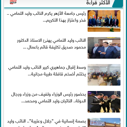
الأكثر قراءةً
رئيس جامعة الأزهر يكرم النائب وليد التمامي ..
فخر واعتزاز بهذا التكريم...
النائب وليد التمامي يهنئ الاستاذ الدكتور
محمود صديق تكليفة قائم باعمال ...
وسط إقبال جماهيري كبير النائب وليد التمامي
يختتم أضخم قافلة طبية مجانية...
بحضور رئيس الوزراء ولفيف من وزراء ورجال
الدولة.. النائبان وليد التمامي ومحمد...
بصمة إنسانية في ”جلال وعتيبة”.. النائب وليد