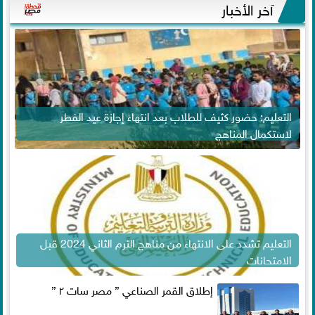
آخر الأخبار
التعليم: حضور كثيف للطلاب بعد انتهاء إجازة عيد الفطر
لاستكمال المناهج
التعليم تشدد على الانتهاء من مناهج الترم الثاني 2024 قبل
الامتحانات
إطلاق القمر الصناعي ” مصر سات ٢ ”