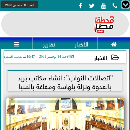




السبت 8 أغسطس 2026

الأخبار
تقارير

الأخبار
الأحد، 14 نوفمبر 2021
10:47 مـ
بتوقيت القاهرة
2021-11-14 22:47:24
”اتصالات النواب”: إنشاء مكاتب بريد
بالعدوة ونزلة بلهاسة ومغاغة بالمنيا