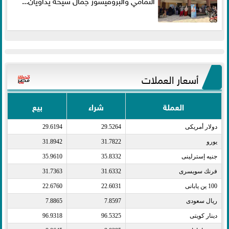
التمامي والبروفيسور جمال شيحة يداويان...
أسعار العملات
العملة
شراء
بيع
دولار أمريكى​
29.5264
29.6194
يورو​
31.7822
31.8942
جنيه إسترلينى​
35.8332
35.9610
فرنك سويسرى​
31.6332
31.7363
100 ين يابانى​
22.6031
22.6760
ريال سعودى​
7.8597
7.8865
دينار كويتى​
96.5325
96.9318