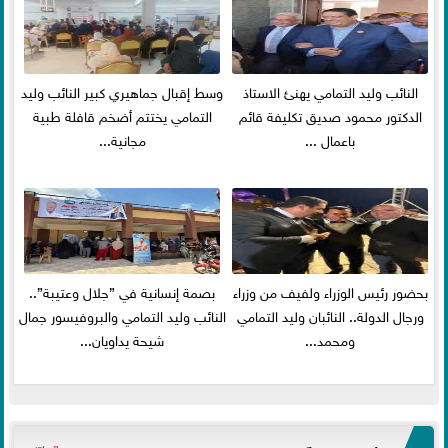
النائب وليد التمامي يهنئ الاستاذ
وسط إقبال جماهيري كبير النائب وليد
الدكتور محمود صديق تكليفة قائم
التمامي يختتم أضخم قافلة طبية
باعمال ...
مجانية...
بحضور رئيس الوزراء ولفيف من وزراء
بصمة إنسانية في ”جلال وعتيبة”..
ورجال الدولة.. النائبان وليد التمامي
النائب وليد التمامي والبروفيسور جمال
ومحمد...
شيحة يداويان...