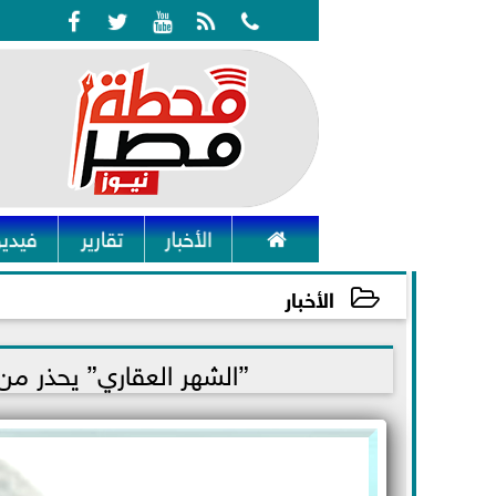






الأخبار
تقارير
فيديو
الأخبار
2021-11-14 02:07:28
”الشهر العقاري” يحذر من