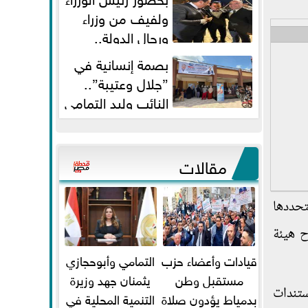
ولفيف من وزراء
ورجال الدولة..
النائبان وليد التمامي ومحمد...
بصمة إنسانية في
”جلال وعتيبة”..
النائب وليد التمامي
والبروفيسور جمال شيحة يداويان...
مقالات
 " ستحددها
ح هيئة
قيادات وأعضاء حزب
التمامي وأبوحجازي
مستقبل وطن
يثمنان جهد وزيرة
ستندات
بدمياط يؤدون صلاة
التنمية المحلية في