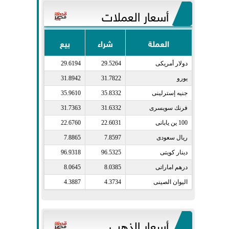
أسعار العملات
العملة
شراء
بيع
دولار أمريكى​
29.5264
29.6194
يورو​
31.7822
31.8942
جنيه إسترلينى​
35.8332
35.9610
فرنك سويسرى​
31.6332
31.7363
100 ين يابانى​
22.6031
22.6760
ريال سعودى​
7.8597
7.8865
دينار كويتى​
96.5325
96.9318
درهم اماراتى​
8.0385
8.0645
اليوان الصينى​
4.3734
4.3887
أسعار الذهب