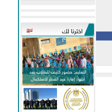
عيد
مواكبة خطوات
الفطر..ويحتشدون
الرئيس السيسي...
وسط آلاف...
اخترنا لك
التعليم: حضور كثيف للطلاب بعد
انتهاء إجازة عيد الفطر لاستكمال
المناهج