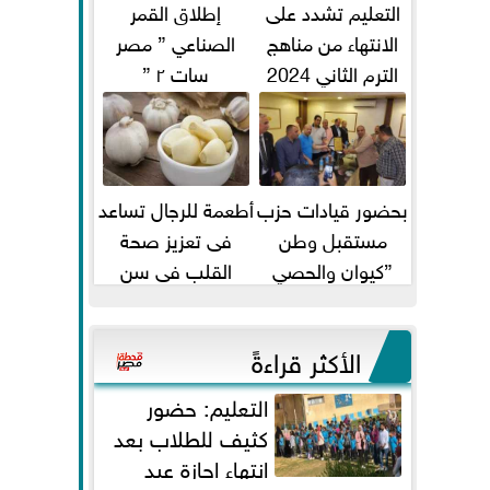
التعليم تشدد على
إطلاق القمر
الانتهاء من مناهج
الصناعي ” مصر
الترم الثاني 2024
سات ٢ ”
قبل الامتحانات
بحضور قيادات حزب
أطعمة للرجال تساعد
مستقبل وطن
فى تعزيز صحة
”كيوان والحصي
القلب فى سن
والتمامي وابوحجازي
الأربعين
وعيسي” أمانه كفر...
الأكثر قراءةً
التعليم: حضور
كثيف للطلاب بعد
انتهاء إجازة عيد