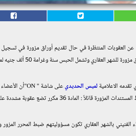
عن العقوبات المنتظرة في حال تقديم أوراق مزورة في تسجيل ا
قائلاً : " القانون وضع عقوبة مشددة على تقديم أوراق مزورة للشهر العقاري 
 تقدمه الاعلامية
لميس الحديدي
على شاشة " ON"أن الأع
للشهر العقاري لديهم سلطة الضبطية القضائية لضبط المستندات المزورة قائلاً : المادة 36 مكرر ت
اء الفنيني بالشهر العقاري تكون مسؤوليتهم ضبط المحرر المزور 