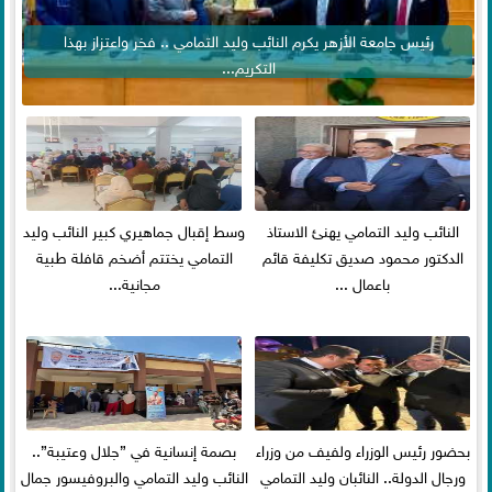
رئيس جامعة الأزهر يكرم النائب وليد التمامي .. فخر واعتزاز بهذا
التكريم...
النائب وليد التمامي يهنئ الاستاذ
وسط إقبال جماهيري كبير النائب وليد
الدكتور محمود صديق تكليفة قائم
التمامي يختتم أضخم قافلة طبية
باعمال ...
مجانية...
بحضور رئيس الوزراء ولفيف من وزراء
بصمة إنسانية في ”جلال وعتيبة”..
ورجال الدولة.. النائبان وليد التمامي
النائب وليد التمامي والبروفيسور جمال