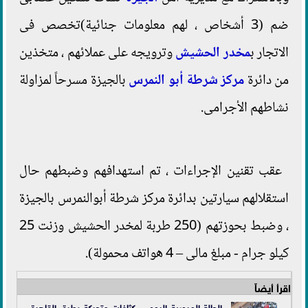
ضم (3 أشخاص ، لهم معلومات جنائية)تخصص فى
الاتجار ب
مخدر الحشيش
وترويجه على عملائهم ، متخذين
من دائرة
مركز شرطة أبو النمرس
بالجيزة مسرحاً لمزاولة
نشاطهم الأجرامى.
عقب تقنين الإجراءات ، تم استهدافهم وضبطهم حال
استقلالهم سيارتين بدائرة مركز شرطة أبوالنمرس بالجيزة
، وضبط بحوزتهم (250 طربة لمخدر الحشيش وزنت 25
كيلو جرام - مبلغ مالى – 4 هواتف محمولة).
اقرأ أيضاً
الحالة المرورية اليوم .. كثافات متحركة بطرق القاهرة