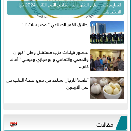
التعليم تشدد على الانتهاء من مناهج الترم الثاني 2024 قبل
الامتحانات
إطلاق القمر الصناعي ” مصر سات ٢ ”
بحضور قيادات حزب مستقبل وطن ”كيوان
والحصي والتمامي وابوحجازي وعيسي” أمانه
كفر...
أطعمة للرجال تساعد فى تعزيز صحة القلب فى
سن الأربعين
مقالات