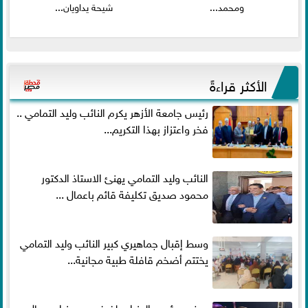
ومحمد...
شيحة يداويان...
الأكثر قراءةً
رئيس جامعة الأزهر يكرم النائب وليد التمامي ..
فخر واعتزاز بهذا التكريم...
النائب وليد التمامي يهنئ الاستاذ الدكتور
محمود صديق تكليفة قائم باعمال ...
وسط إقبال جماهيري كبير النائب وليد التمامي
يختتم أضخم قافلة طبية مجانية...
بحضور رئيس الوزراء ولفيف من وزراء ورجال