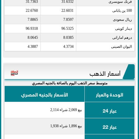
فرنك سويسرى​
31.6332
31.7363
100 ين يابانى​
22.6031
22.6760
ريال سعودى​
7.8597
7.8865
دينار كويتى​
96.5325
96.9318
درهم اماراتى​
8.0385
8.0645
اليوان الصينى​
4.3734
4.3887
أسعار الذهب
متوسط سعر الذهب اليوم بالصاغة بالجنيه المصري
الوحدة والعيار
الأسعار بالجنيه المصري
عيار 24
بيع 2,069 شراء 2,114
عيار 22
بيع 1,896 شراء 1,938