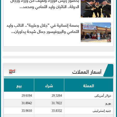
الدولة.. النائبان وليد التمامي ومحمد...
بصمة إنسانية في ”جلال وعتيبة”.. النائب وليد
التمامي والبروفيسور جمال شيحة يداويان...
أسعار العملات
العملة
شراء
بيع
دولار أمريكى​
29.5264
29.6194
يورو​
31.7822
31.8942
جنيه إسترلينى​
35.8332
35.9610