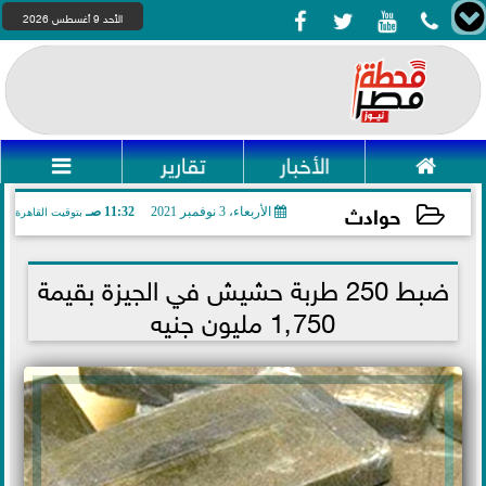




الأحد 9 أغسطس 2026

الأخبار
تقارير

حوادث
الأربعاء، 3 نوفمبر 2021
11:32 صـ
بتوقيت القاهرة
2021-11-03 11:32:56
ضبط 250 طربة حشيش في الجيزة بقيمة
1٫750 مليون جنيه