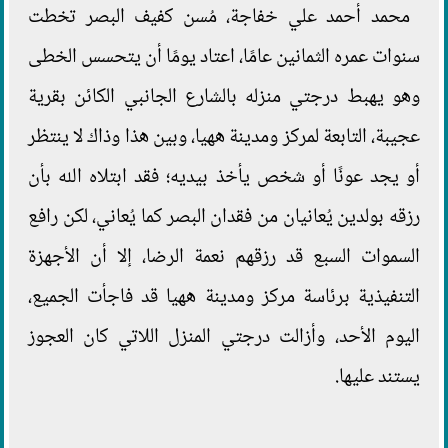
محمد أحمد علي خفاجة، مُسن كفيف البصر تخطت
سنوات عمره الثمانين عامًا، اعتاد يومًا أن يتحسس الخطى
وهو يهبط درجتي منزله بالشارع الجانبي الكائن بقرية
عجيبة، التابعة لمركز ومدينة ههيا، وبين هذا وذاك لا ينتظر
أو يجد عونًا أو شخص يأخذ بيديه؛ فقد ابتلاه الله بأن
رزقه بولدين يُعانيان من فقدان البصر كما يُعاني، لكن رافع
السموات السبع قد رزقهم نعمة الرضا، إلا أن الأجهزة
التنفيذية برئاسة مركز ومدينة ههيا قد فاجأت الجميع،
اليوم الأحد، وأزالت درجتي المنزل اللاتي كان العجوز
يستند عليها.