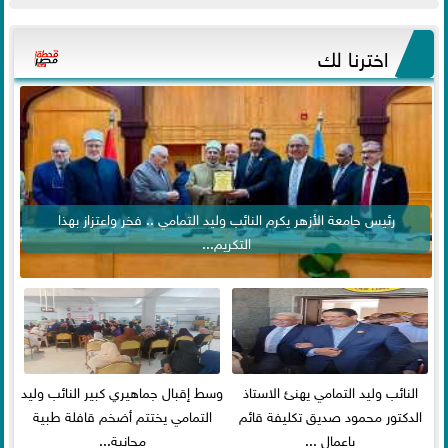
اخترنا لك
رئيس جامعة الأزهر يكرم النائب وليد التمامي .. فخر واعتزاز بهذا
التكريم...
النائب وليد التمامي يهنئ الاستاذ
وسط إقبال جماهيري كبير النائب وليد
الدكتور محمود صديق تكليفة قائم
التمامي يختتم أضخم قافلة طبية
باعمال ...
مجانية...