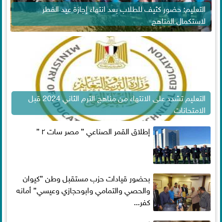
التعليم: حضور كثيف للطلاب بعد انتهاء إجازة عيد الفطر
لاستكمال المناهج
التعليم تشدد على الانتهاء من مناهج الترم الثاني 2024 قبل
الامتحانات
إطلاق القمر الصناعي ” مصر سات ٢ ”
بحضور قيادات حزب مستقبل وطن ”كيوان
والحصي والتمامي وابوحجازي وعيسي” أمانه
كفر...