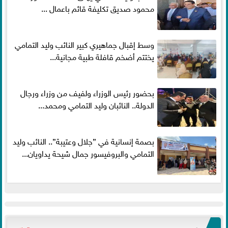
محمود صديق تكليفة قائم باعمال ...
وسط إقبال جماهيري كبير النائب وليد التمامي
يختتم أضخم قافلة طبية مجانية...
بحضور رئيس الوزراء ولفيف من وزراء ورجال
الدولة.. النائبان وليد التمامي ومحمد...
بصمة إنسانية في ”جلال وعتيبة”.. النائب وليد
التمامي والبروفيسور جمال شيحة يداويان...