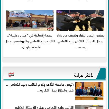
بحضور رئيس الوزراء ولفيف من وزراء
بصمة إنسانية في ”جلال وعتيبة”..
ورجال الدولة.. النائبان وليد التمامي
النائب وليد التمامي والبروفيسور جمال
ومحمد...
شيحة يداويان...
الأكثر قراءةً
رئيس جامعة الأزهر يكرم النائب وليد التمامي ..
فخر واعتزاز بهذا التكريم...
النائب وليد التمامي يهنئ الاستاذ الدكتور