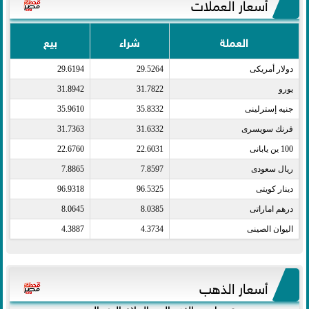
أسعار العملات
العملة
شراء
بيع
دولار أمريكى​
29.5264
29.6194
يورو​
31.7822
31.8942
جنيه إسترلينى​
35.8332
35.9610
فرنك سويسرى​
31.6332
31.7363
100 ين يابانى​
22.6031
22.6760
ريال سعودى​
7.8597
7.8865
دينار كويتى​
96.5325
96.9318
درهم اماراتى​
8.0385
8.0645
اليوان الصينى​
4.3734
4.3887
أسعار الذهب