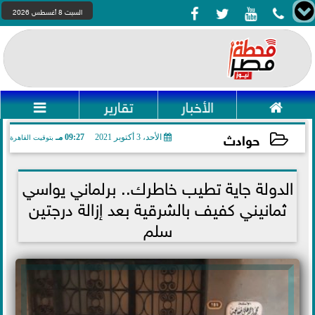




السبت 8 أغسطس 2026

الأخبار
تقارير

حوادث
الأحد، 3 أكتوبر 2021
09:27 مـ
بتوقيت القاهرة
2021-10-03 21:27:02
الدولة جاية تطيب خاطرك.. برلماني يواسي
ثمانيني كفيف بالشرقية بعد إزالة درجتين
سلم