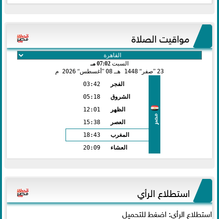
مواقيت الصلاة
السبت
07:02 مـ
23
صفر
1448 هـ
08
أغسطس
2026 م
الفجر
03:42
الشروق
05:18
الظهر
12:01
مصر
العصر
15:38
المغرب
18:43
العشاء
20:09
استطلاع الرأي
استطلاع الرأي: اضغط للتحميل