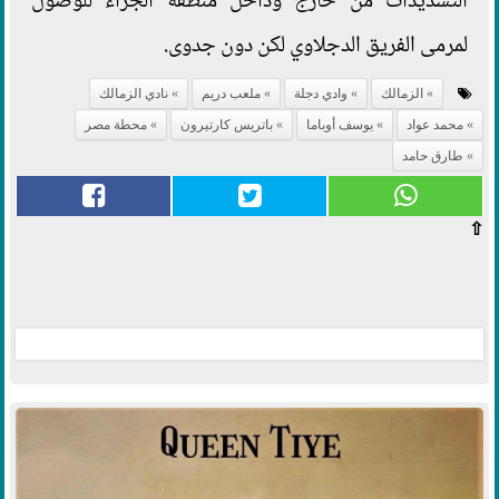
التسديدات من خارج وداخل منطقة الجزاء للوصول
لمرمى الفريق الدجلاوي لكن دون جدوى.
الزمالك
وادي دجلة
ملعب دريم
نادي الزمالك
محمد عواد
يوسف أوباما
باتريس كارتيرون
محطة مصر
طارق حامد
⇧