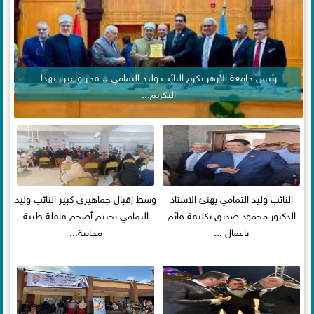
رئيس جامعة الأزهر يكرم النائب وليد التمامي .. فخر واعتزاز بهذا
التكريم...
النائب وليد التمامي يهنئ الاستاذ
وسط إقبال جماهيري كبير النائب وليد
الدكتور محمود صديق تكليفة قائم
التمامي يختتم أضخم قافلة طبية
باعمال ...
مجانية...