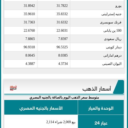
يورو​
31.7822
31.8942
جنيه إسترلينى​
35.8332
35.9610
فرنك سويسرى​
31.6332
31.7363
100 ين يابانى​
22.6031
22.6760
ريال سعودى​
7.8597
7.8865
دينار كويتى​
96.5325
96.9318
درهم اماراتى​
8.0385
8.0645
اليوان الصينى​
4.3734
4.3887
أسعار الذهب
متوسط سعر الذهب اليوم بالصاغة بالجنيه المصري
الوحدة والعيار
الأسعار بالجنيه المصري
عيار 24
بيع 2,069 شراء 2,114