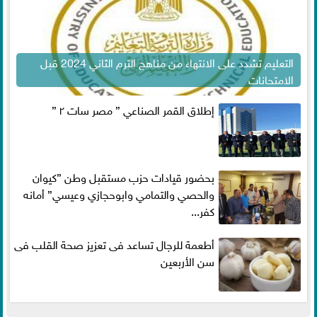
التعليم تشدد على الانتهاء من مناهج الترم الثاني 2024 قبل
الامتحانات
إطلاق القمر الصناعي ” مصر سات ٢ ”
بحضور قيادات حزب مستقبل وطن ”كيوان
والحصي والتمامي وابوحجازي وعيسي” أمانه
كفر...
أطعمة للرجال تساعد فى تعزيز صحة القلب فى
سن الأربعين