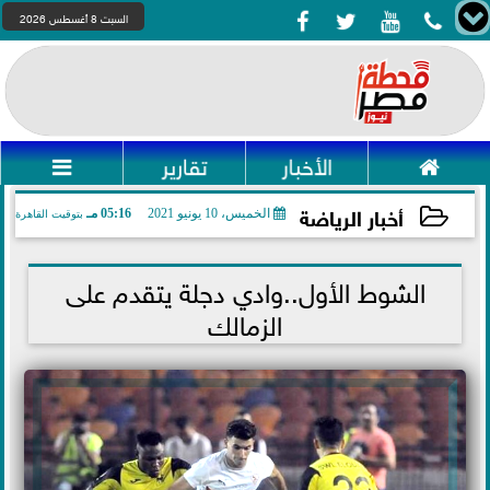




السبت 8 أغسطس 2026

الأخبار
تقارير

أخبار الرياضة
الخميس، 10 يونيو 2021
05:16 مـ
بتوقيت القاهرة
2021-06-10 17:16:55
الشوط الأول..وادي دجلة يتقدم على
الزمالك