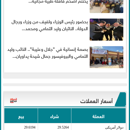
يختتم أضخم قافلة طبية مجانية...
بحضور رئيس الوزراء ولفيف من وزراء ورجال
الدولة.. النائبان وليد التمامي ومحمد...
بصمة إنسانية في ”جلال وعتيبة”.. النائب وليد
التمامي والبروفيسور جمال شيحة يداويان...
أسعار العملات
العملة
شراء
بيع
دولار أمريكى​
29.5264
29.6194