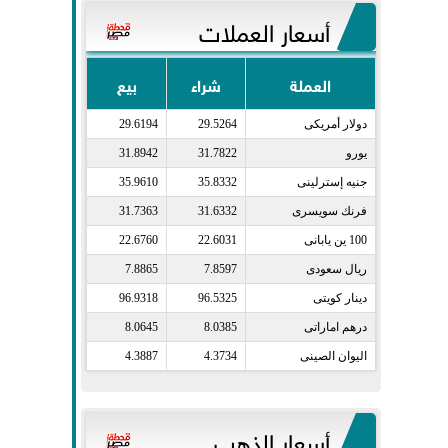
أسعار العملات
العملة
شراء
بيع
دولار أمريكى​
29.5264
29.6194
يورو​
31.7822
31.8942
جنيه إسترلينى​
35.8332
35.9610
فرنك سويسرى​
31.6332
31.7363
100 ين يابانى​
22.6031
22.6760
ريال سعودى​
7.8597
7.8865
دينار كويتى​
96.5325
96.9318
درهم اماراتى​
8.0385
8.0645
اليوان الصينى​
4.3734
4.3887
أسعار الذهب