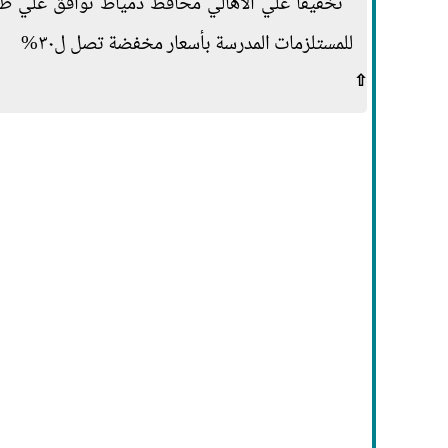
تخفيفا علي الآهالي محافظ دمياط توافق علي 
للمستلزمات المدرسة بأسعار مخفضة تصل ل٣٠%
⇧