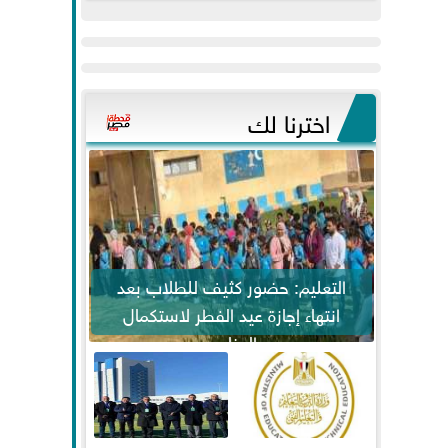
عيد
مواكبة خطوات
الفطر..ويحتشدون
الرئيس السيسي...
وسط آلاف...
اخترنا لك
التعليم: حضور كثيف للطلاب بعد
انتهاء إجازة عيد الفطر لاستكمال
المناهج