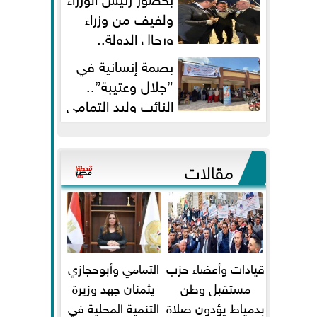
ولفيف من وزراء
ورجال الدولة..
النائبان وليد التمامي ومحمد...
بصمة إنسانية في
”جلال وعتيبة”..
النائب وليد التمامي
والبروفيسور جمال شيحة يداويان...
مقالات
قيادات وأعضاء حزب
التمامي وأبوحجازي
مستقبل وطن
يثمنان جهد وزيرة
بدمياط يؤدون صلاة
التنمية المحلية في