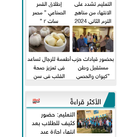
التعليم تشدد على
إطلاق القمر
الانتهاء من مناهج
الصناعي ” مصر
الترم الثاني 2024
سات ٢ ”
قبل الامتحانات
بحضور قيادات حزب
أطعمة للرجال تساعد
مستقبل وطن
فى تعزيز صحة
”كيوان والحصي
القلب فى سن
والتمامي وابوحجازي
الأربعين
وعيسي” أمانه كفر...
الأكثر قراءةً
التعليم: حضور
كثيف للطلاب بعد
انتهاء إجازة عيد