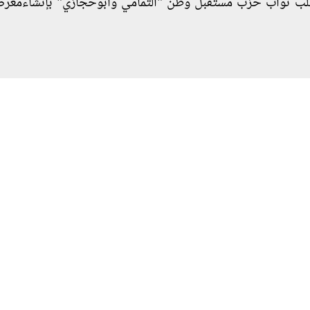
طلب نواب حزب مستقبل وطن "التمامي وابوحجازي" بإنشاءمعر