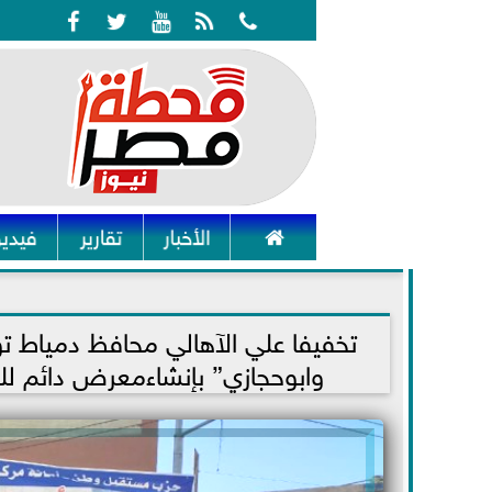






الأخبار
تقارير
فيديو
2023-08-18 22:54:10
تخفيفا علي الآهالي محافظ دمياط
وابوحجازي” بإنشاءمعرض دائم لل