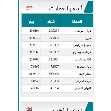
أسعار العملات
العملة
شراء
بيع
دولار أمريكى​
29.5264
29.6194
يورو​
31.7822
31.8942
جنيه إسترلينى​
35.8332
35.9610
فرنك سويسرى​
31.6332
31.7363
100 ين يابانى​
22.6031
22.6760
ريال سعودى​
7.8597
7.8865
دينار كويتى​
96.5325
96.9318
درهم اماراتى​
8.0385
8.0645
اليوان الصينى​
4.3734
4.3887
أسعار الذهب