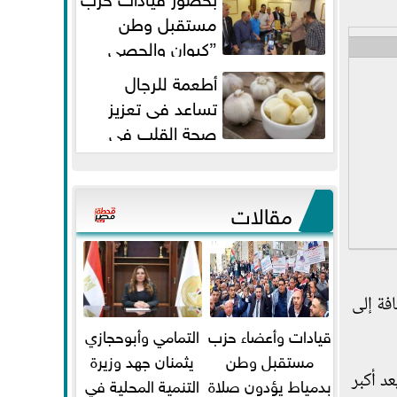
مستقبل وطن
”كيوان والحصي
والتمامي وابوحجازي وعيسي” أمانه
أطعمة للرجال
كفر...
تساعد فى تعزيز
صحة القلب فى
سن الأربعين
مقالات
فة إلى
قيادات وأعضاء حزب
التمامي وأبوحجازي
مستقبل وطن
يثمنان جهد وزيرة
د أكبر
بدمياط يؤدون صلاة
التنمية المحلية في