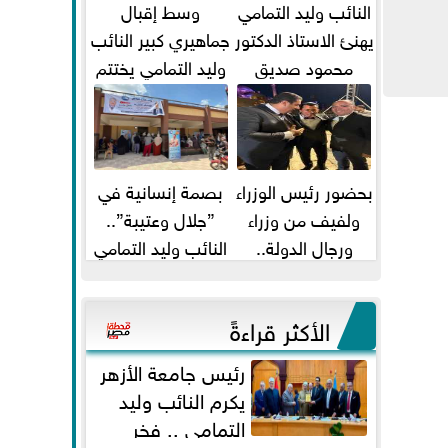
النائب وليد التمامي
وسط إقبال
يهنئ الاستاذ الدكتور
جماهيري كبير النائب
محمود صديق
وليد التمامي يختتم
تكليفة قائم باعمال
أضخم قافلة طبية
...
مجانية...
بحضور رئيس الوزراء
بصمة إنسانية في
ولفيف من وزراء
”جلال وعتيبة”..
ورجال الدولة..
النائب وليد التمامي
النائبان وليد التمامي
والبروفيسور جمال
ومحمد...
شيحة يداويان...
الأكثر قراءةً
رئيس جامعة الأزهر
يكرم النائب وليد
التمامي .. فخر