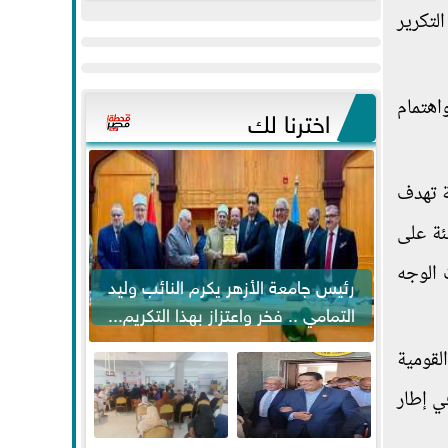
عيد
مواكبة خطوات
لتكرير
الفطر..ويحتشدون
الرئيس السيسي...
وسط آلاف...
اهتمام
اخترنا لك
ة تهدف
ئة على
 الوجه
رئيس جامعة الأزهر يكرم النائب وليد
التمامي .. فخر واعتزاز بهذا التكريم...
لقومية
في إطار