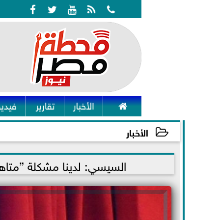






الأخبار
تقارير
فيديو
الأخبار
2021-12-22 14:50:17
السيسي: لدينا مشكلة ”متاهة