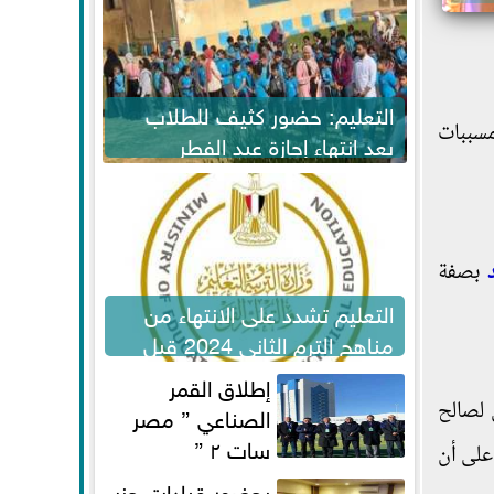
التعليم: حضور كثيف للطلاب
مسببات
بعد انتهاء إجازة عيد الفطر
لاستكمال المناهج
بصفة
التعليم تشدد على الانتهاء من
مناهج الترم الثاني 2024 قبل
الامتحانات
إطلاق القمر
 لصالح
الصناعي ” مصر
سات ٢ ”
على أن
بحضور قيادات حزب