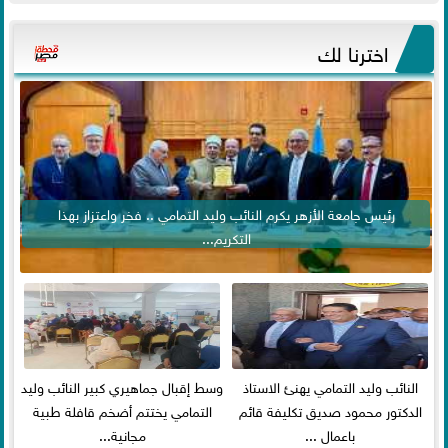
اخترنا لك
رئيس جامعة الأزهر يكرم النائب وليد التمامي .. فخر واعتزاز بهذا
التكريم...
النائب وليد التمامي يهنئ الاستاذ
وسط إقبال جماهيري كبير النائب وليد
الدكتور محمود صديق تكليفة قائم
التمامي يختتم أضخم قافلة طبية
باعمال ...
مجانية...