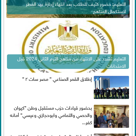
التعليم: حضور كثيف للطلاب بعد انتهاء إجازة عيد الفطر
لاستكمال المناهج
التعليم تشدد على الانتهاء من مناهج الترم الثاني 2024 قبل
الامتحانات
إطلاق القمر الصناعي ” مصر سات ٢ ”
بحضور قيادات حزب مستقبل وطن ”كيوان
والحصي والتمامي وابوحجازي وعيسي” أمانه
كفر...
أطعمة للرجال تساعد فى تعزيز صحة القلب فى