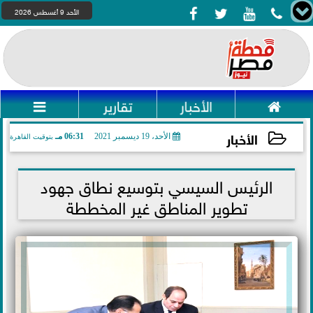




الأحد 9 أغسطس 2026

الأخبار
تقارير

الأخبار
الأحد، 19 ديسمبر 2021
06:31 مـ
بتوقيت القاهرة
2021-12-19 18:31:22
الرئيس السيسي بتوسيع نطاق جهود
تطوير المناطق غير المخططة