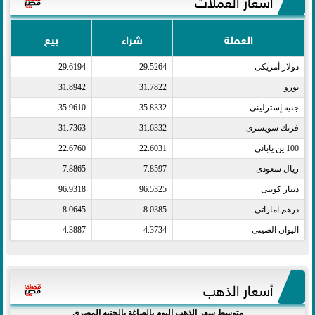
العملة
شراء
بيع
دولار أمريكى​
29.5264
29.6194
يورو​
31.7822
31.8942
جنيه إسترلينى​
35.8332
35.9610
فرنك سويسرى​
31.6332
31.7363
100 ين يابانى​
22.6031
22.6760
ريال سعودى​
7.8597
7.8865
دينار كويتى​
96.5325
96.9318
درهم اماراتى​
8.0385
8.0645
اليوان الصينى​
4.3734
4.3887
أسعار الذهب
متوسط سعر الذهب اليوم بالصاغة بالجنيه المصري