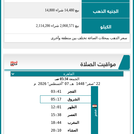
الجنيه الذهب
بيع 14,480 شراء 14,800
الكيلو
بيع 2,068,571 شراء 2,114,286
سعر الذهب بمحلات الصاغة تختلف بين منطقة وأخرى
مواقيت الصلاة
الجمعة
05:34 صـ
22
صفر
1448 هـ
07
أغسطس
2026 م
الفجر
03:41
الشروق
05:17
الظهر
12:01
مصر
العصر
15:38
المغرب
18:44
العشاء
20:10