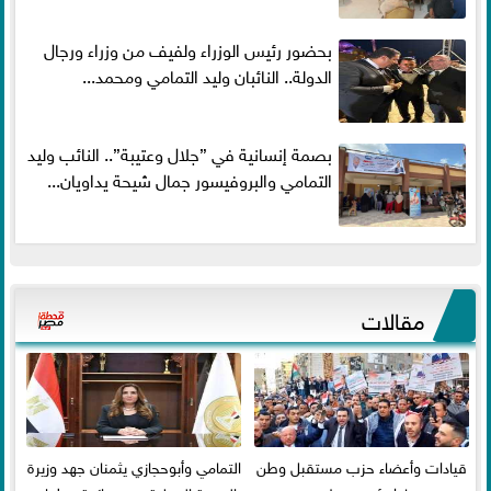
بحضور رئيس الوزراء ولفيف من وزراء ورجال
الدولة.. النائبان وليد التمامي ومحمد...
بصمة إنسانية في ”جلال وعتيبة”.. النائب وليد
التمامي والبروفيسور جمال شيحة يداويان...
مقالات
قيادات وأعضاء حزب مستقبل وطن
التمامي وأبوحجازي يثمنان جهد وزيرة