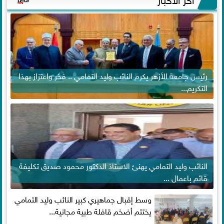
رئيس جامعة الأزهر يكرم النائب وليد التمامي .. فخر واعتزاز بهذا
التكريم...
النائب وليد التمامي يهنئ الاستاذ الدكتور محمود صديق تكليفة
قائم باعمال ...
وسط إقبال جماهيري كبير النائب وليد التمامي
يختتم أضخم قافلة طبية مجانية...