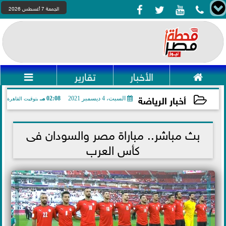




الجمعة 7 أغسطس 2026

الأخبار
تقارير

أخبار الرياضة
السبت، 4 ديسمبر 2021
02:08 مـ
بتوقيت القاهرة
2021-12-04 14:08:38
بث مباشر.. مباراة مصر والسودان فى
كأس العرب