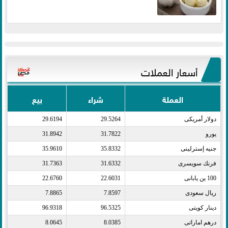
أسعار العملات
العملة
شراء
بيع
دولار أمريكى​
29.5264
29.6194
يورو​
31.7822
31.8942
جنيه إسترلينى​
35.8332
35.9610
فرنك سويسرى​
31.6332
31.7363
100 ين يابانى​
22.6031
22.6760
ريال سعودى​
7.8597
7.8865
دينار كويتى​
96.5325
96.9318
درهم اماراتى​
8.0385
8.0645