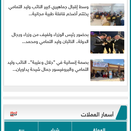
وسط إقبال جماهيري كبير النائب وليد التمامي
يختتم أضخم قافلة طبية مجانية...
بحضور رئيس الوزراء ولفيف من وزراء ورجال
الدولة.. النائبان وليد التمامي ومحمد...
بصمة إنسانية في ”جلال وعتيبة”.. النائب وليد
التمامي والبروفيسور جمال شيحة يداويان...
أسعار العملات
العملة
شراء
بيع