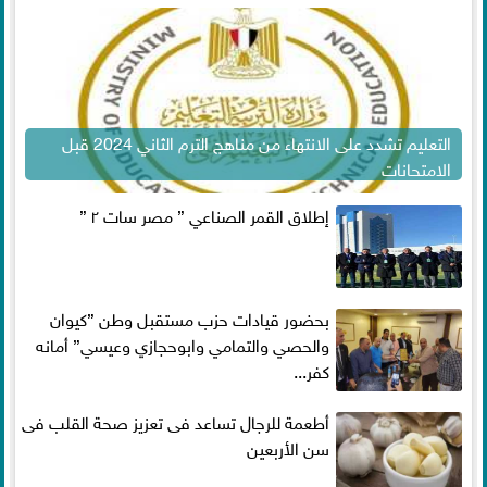
التعليم تشدد على الانتهاء من مناهج الترم الثاني 2024 قبل
الامتحانات
إطلاق القمر الصناعي ” مصر سات ٢ ”
بحضور قيادات حزب مستقبل وطن ”كيوان
والحصي والتمامي وابوحجازي وعيسي” أمانه
كفر...
أطعمة للرجال تساعد فى تعزيز صحة القلب فى
سن الأربعين