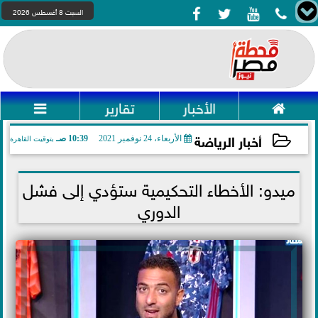




السبت 8 أغسطس 2026

الأخبار
تقارير

أخبار الرياضة
الأربعاء، 24 نوفمبر 2021
10:39 صـ
بتوقيت القاهرة
2021-11-24 10:39:36
ميدو: الأخطاء التحكيمية ستؤدي إلى فشل
الدوري