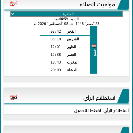
مواقيت الصلاة
السبت
06:59 صـ
23
صفر
1448 هـ
08
أغسطس
2026 م
الفجر
03:42
الشروق
05:18
الظهر
12:01
مصر
العصر
15:38
المغرب
18:43
العشاء
20:09
استطلاع الرأي
استطلاع الرأي: اضغط للتحميل