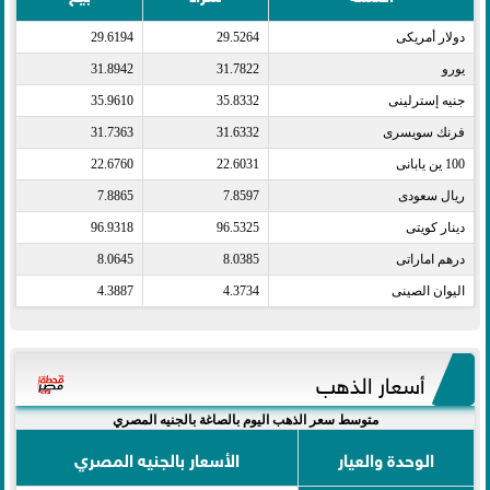
دولار أمريكى​
29.5264
29.6194
يورو​
31.7822
31.8942
جنيه إسترلينى​
35.8332
35.9610
فرنك سويسرى​
31.6332
31.7363
100 ين يابانى​
22.6031
22.6760
ريال سعودى​
7.8597
7.8865
دينار كويتى​
96.5325
96.9318
درهم اماراتى​
8.0385
8.0645
اليوان الصينى​
4.3734
4.3887
أسعار الذهب
متوسط سعر الذهب اليوم بالصاغة بالجنيه المصري
الوحدة والعيار
الأسعار بالجنيه المصري