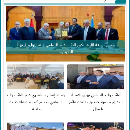
رئيس جامعة الأزهر يكرم النائب وليد التمامي .. فخر واعتزاز بهذا
التكريم...
النائب وليد التمامي يهنئ الاستاذ
وسط إقبال جماهيري كبير النائب وليد
الدكتور محمود صديق تكليفة قائم
التمامي يختتم أضخم قافلة طبية
باعمال ...
مجانية...