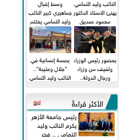
النائب وليد التمامي
وسط إقبال
يهنئ الاستاذ الدكتور
جماهيري كبير النائب
محمود صديق
وليد التمامي يختتم
تكليفة قائم باعمال
أضخم قافلة طبية
...
مجانية...
بحضور رئيس الوزراء
بصمة إنسانية في
ولفيف من وزراء
”جلال وعتيبة”..
ورجال الدولة..
النائب وليد التمامي
النائبان وليد التمامي
والبروفيسور جمال
ومحمد...
شيحة يداويان...
الأكثر قراءةً
رئيس جامعة الأزهر
يكرم النائب وليد
التمامي .. فخر