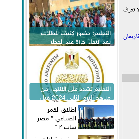
ا تعرف
التعليم: حضور كثيف للطلاب
اريمان
بعد انتهاء إجازة عيد الفطر
لاستكمال المناهج
التعليم تشدد على الانتهاء من
مناهج الترم الثاني 2024 قبل
الامتحانات
إطلاق القمر
الصناعي ” مصر
سات ٢ ”
بحضور قيادات حزب