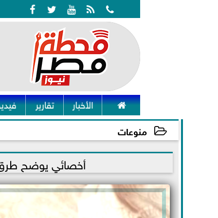






الأخبار
تقارير
فيديو
منوعات
2021-11-22 19:41:49
أخصائي يوضح طرق 