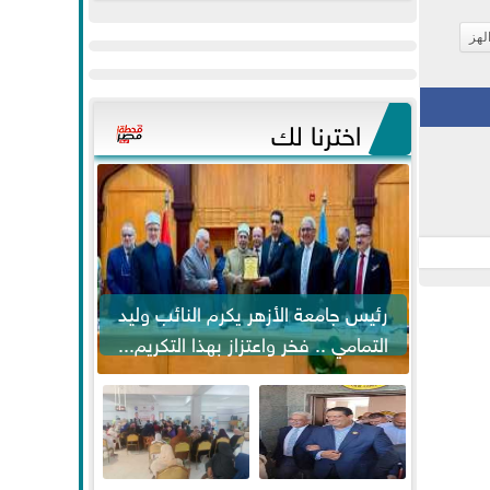
عيد
مواكبة خطوات
الفطر..ويحتشدون
الرئيس السيسي...
لهز
وسط آلاف...
اخترنا لك
رئيس جامعة الأزهر يكرم النائب وليد
التمامي .. فخر واعتزاز بهذا التكريم...