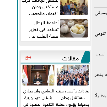
مستقبل وطن
”كيوان والحصي
موسيقى
والتمامي وابوحجازي وعيسي” أمانه
أطعمة للرجال
كفر...
تساعد فى تعزيز
 تقومي
صحة القلب فى
سن الأربعين
السرير
مقالات
ه يشعر
قيادات وأعضاء حزب
التمامي وأبوحجازي
ة ولا
مستقبل وطن
يثمنان جهد وزيرة
بدمياط يؤدون صلاة
التنمية المحلية في