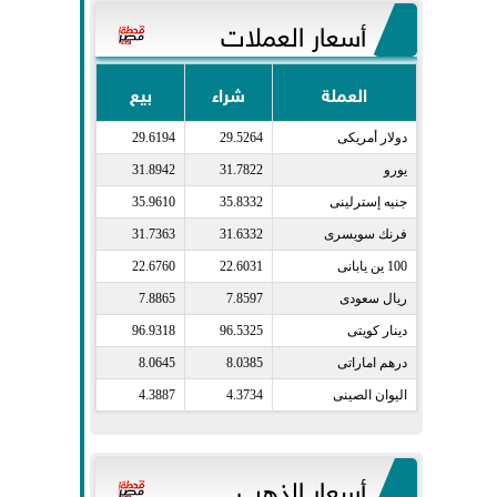
أسعار العملات
العملة
شراء
بيع
دولار أمريكى​
29.5264
29.6194
يورو​
31.7822
31.8942
جنيه إسترلينى​
35.8332
35.9610
فرنك سويسرى​
31.6332
31.7363
100 ين يابانى​
22.6031
22.6760
ريال سعودى​
7.8597
7.8865
دينار كويتى​
96.5325
96.9318
درهم اماراتى​
8.0385
8.0645
اليوان الصينى​
4.3734
4.3887
أسعار الذهب