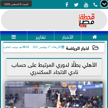




السبت 8 أغسطس 2026

الأخبار
تقارير

أخبار الرياضة
الأربعاء، 17 نوفمبر 2021
10:52 مـ
بتوقيت القاهرة
2021-11-17 22:52:06
الأهلي بطلًا لدوري المرتبط على حساب
نادي الاتحاد السكندري