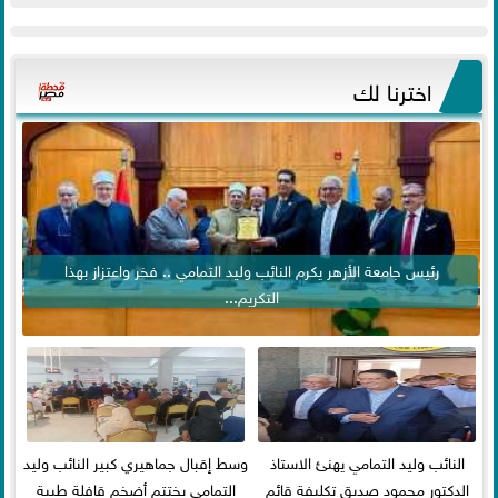
اخترنا لك
رئيس جامعة الأزهر يكرم النائب وليد التمامي .. فخر واعتزاز بهذا
التكريم...
النائب وليد التمامي يهنئ الاستاذ
وسط إقبال جماهيري كبير النائب وليد
الدكتور محمود صديق تكليفة قائم
التمامي يختتم أضخم قافلة طبية