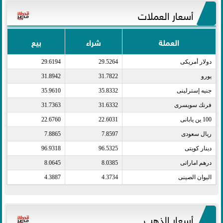
أسعار العملات
العملة
شراء
بيع
دولار أمريكى​
29.5264
29.6194
يورو​
31.7822
31.8942
جنيه إسترلينى​
35.8332
35.9610
فرنك سويسرى​
31.6332
31.7363
100 ين يابانى​
22.6031
22.6760
ريال سعودى​
7.8597
7.8865
دينار كويتى​
96.5325
96.9318
درهم اماراتى​
8.0385
8.0645
اليوان الصينى​
4.3734
4.3887
أسعار الذهب