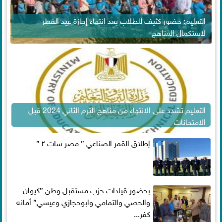
التعليم: حضور كثيف للطلاب بعد انتهاء إجازة عيد الفطر
لاستكمال المناهج
التعليم تشدد على الانتهاء من مناهج الترم الثاني 2024 قبل
الامتحانات
إطلاق القمر الصناعي ” مصر سات ٢ ”
بحضور قيادات حزب مستقبل وطن ”كيوان
والحصي والتمامي وابوحجازي وعيسي” أمانه
كفر...